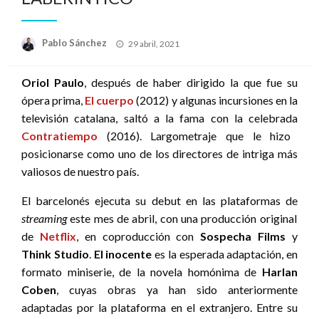
Publicado
Pablo Sánchez
29 abril, 2021
el
Oriol Paulo
, después de haber dirigido la que fue su
ópera prima,
El cuerpo
(2012) y algunas incursiones en la
televisión catalana, saltó a la fama con la celebrada
Contratiempo
(2016). Largometraje que le hizo
posicionarse como uno de los directores de intriga más
valiosos de nuestro país.
El barcelonés ejecuta su debut en las plataformas de
streaming
este mes de abril, con una producción original
de
Netflix
, en coproducción con
Sospecha Films
y
Think Studio
.
El inocente
es la esperada adaptación, en
formato miniserie, de la novela homónima de
Harlan
Coben
, cuyas obras ya han sido anteriormente
adaptadas por la plataforma en el extranjero. Entre su