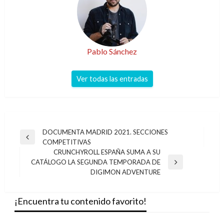
Pablo Sánchez
Ver todas las entradas
Navegación
DOCUMENTA MADRID 2021. SECCIONES
Entrada
COMPETITIVAS
de
anterior
CRUNCHYROLL ESPAÑA SUMA A SU
entradas
CATÁLOGO LA SEGUNDA TEMPORADA DE
Entrada
DIGIMON ADVENTURE
siguiente
¡Encuentra tu contenido favorito!