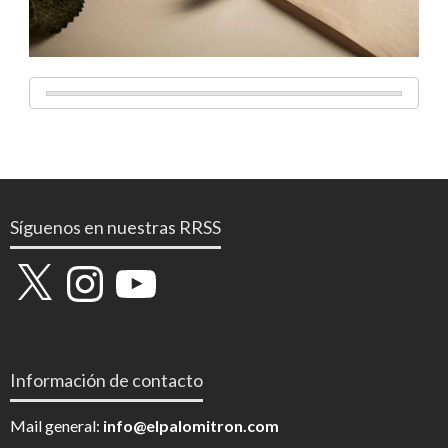
Síguenos en nuestras RRSS
X
Instagram
YouTube
Información de contacto
Mail general:
info@elpalomitron.com