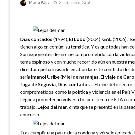
Publicado
María Páez
2 septiembre, 2016
el
Días contados
(1994),
El Lobo
(2004),
GAL
(2006),
To
tienen algo en común: su temática. Y es que todas han co
Son exponentes de un cine comprometido con la violencia
tema espinoso y con mucho recorrido aún en nuestra mem
director que ha insistido en abordar este conflicto desd
sería
Imanol Uribe
(
Miel de naranjas
,
El viaje de Caro
fuga de Segovia
,
Días contados
… El cine del director
comprometidos, como la política y violencia en el País Va
llegar a prometer no volver a tocar el tema de ETA en otr
trabajo,
Lejos del mar
, cinta que se presentó en la pasa
concurso.
Tras cumplir una parte de la condena y vérsele aplicada la