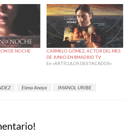
RON DE NOCHE
CARMELO GÓMEZ, ACTOR DEL MES
DE JUNIO EN 8MADRID TV
En «ARTÍCULOS DESTACADOS»
NDEZ
Elena Anaya
IMANOL URIBE
mentario!