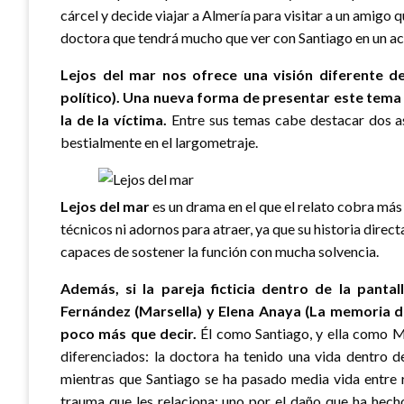
cárcel y decide viajar a Almería para visitar a un amigo 
doctora que tendrá mucho que ver con Santiago en un a
Lejos del mar nos ofrece una visión diferente d
político). Una nueva forma de presentar este tema 
la de la víctima.
Entre sus temas cabe destacar dos a
bestialmente en el largometraje.
Lejos del mar
es un drama en el que el relato cobra más
técnicos ni adornos para atraer, ya que su historia direct
capaces de sostener la función con mucha solvencia.
Además, si la pareja ficticia dentro de la pant
Fernández (Marsella) y Elena Anaya (La memoria de
poco más que decir.
Él como Santiago, y ella como M
diferenciados: la doctora ha tenido una vida dentro d
mientras que Santiago se ha pasado media vida entre re
trauma que les relaciona: uno por el daño que ha hech