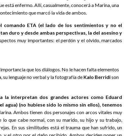
que está enfermo. Allí, casualmente, conocerá a Marina, una
contecimiento que marcó la vida de ambos.
el comando ETA (el lado de los sentimientos y no el
tan duro y desde ambas perspectivas, la del asesino y
spectos muy importantes: el perdón y el olvido, marcados
 importancia que los diálogos. No le hacen falta elementos
a, su lenguaje no verbal y la fotografía de
Kalo Berridi
son
alla la interpretan dos grandes actores como Eduard
l agua) (no hubiese sido lo mismo sin ellos), tenemos
arina. Ambos tienen dos personajes con arcos vitales muy
e lo que cabe normal, con su marido, su hijo y su trabajo,
jas. En sus similitudes está el trauma que han sufrido, un
o, y el otro por el daño recibido. Ambos deciden poner un