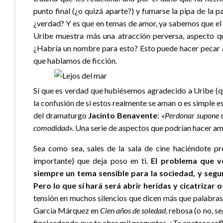
punto final (¿o quizá aparte?) y fumarse la pipa de la paz
¿verdad? Y es que en temas de amor, ya sabemos que el
Uribe muestra más una atracción perversa, aspecto qu
¿Habría un nombre para esto? Esto puede hacer pecar a
que hablamos de ficción.
Sí que es verdad que hubiésemos agradecido a Uribe (q
la confusión de si estos realmente se aman o es simple e
del dramaturgo
Jacinto Benavente
: «
Perdonar supone s
comodidad».
Una serie de aspectos que podrían hacer amb
Sea como sea, sales de la sala de cine haciéndote pre
importante) que deja poso en ti.
El problema que v
siempre un tema sensible para la sociedad, y segu
Pero lo que sí hará será abrir heridas y cicatrizar 
tensión en muchos silencios que dicen más que palabras,
García Márquez en
Cien años de soledad
, rebosa (o no, s
final redondo que te abre mil preguntas. ¿Te apetece ref