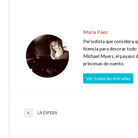
María Páez
Periodista que considera q
licencia para devorar todo 
Michael Myers, el payaso de
princesas de cuento.
Ver todas las entradas
Navegación
LA ESPERA
Entrada
anterior
de