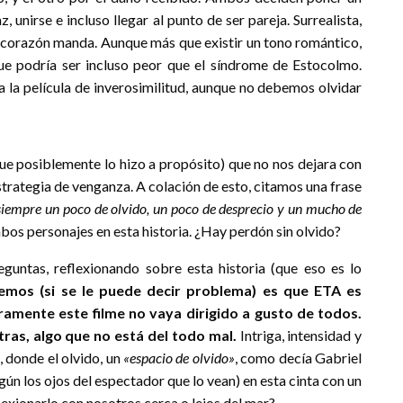
, unirse e incluso llegar al punto de ser pareja. Surrealista,
 corazón manda. Aunque más que existir un tono romántico,
e podría ser incluso peor que el síndrome de Estocolmo.
 la película de inverosimilitud, aunque no debemos olvidar
ue posiblemente lo hizo a propósito) que no nos dejara con
strategia de venganza. A colación de esto, citamos una frase
iempre un poco de olvido, un poco de desprecio y un mucho de
os personajes en esta historia. ¿Hay perdón sin olvido?
guntas, reflexionando sobre esta historia (que eso es lo
emos (si se le puede decir problema) es que ETA es
ramente este filme no vaya dirigido a gusto de todos.
otras, algo que no está del todo mal.
Intriga, intensidad y
 donde el olvido, un
«espacio de olvido»
, como decía Gabriel
egún los ojos del espectador que lo vean) en esta cinta con un
lexionarlo con nosotros cerca o lejos del mar?