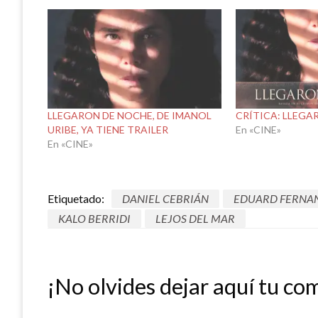
LLEGARON DE NOCHE, DE IMANOL
CRÍTICA: LLEGA
URIBE, YA TIENE TRAILER
En «CINE»
En «CINE»
Etiquetado:
DANIEL CEBRIÁN
EDUARD FERNA
KALO BERRIDI
LEJOS DEL MAR
¡No olvides dejar aquí tu co