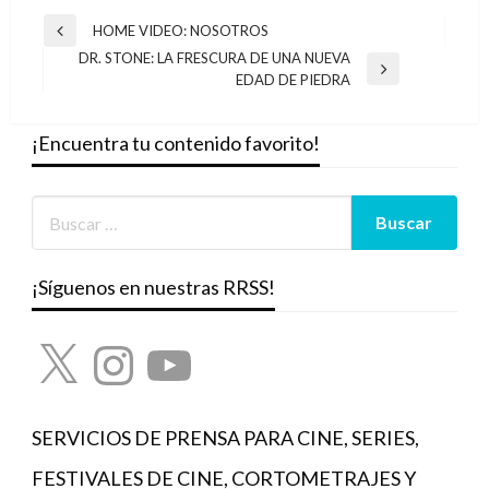
Navegación
HOME VIDEO: NOSOTROS
Entrada
de
DR. STONE: LA FRESCURA DE UNA NUEVA
anterior
Entrada
EDAD DE PIEDRA
entradas
siguiente
¡Encuentra tu contenido favorito!
¡Síguenos en nuestras RRSS!
X
Instagram
YouTube
SERVICIOS DE PRENSA PARA CINE, SERIES,
FESTIVALES DE CINE, CORTOMETRAJES Y