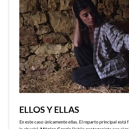
ELLOS Y ELLAS
En este caso únicamente ellas. El reparto principal est
la abuela),
Mónica García
(la hija protagonista con el