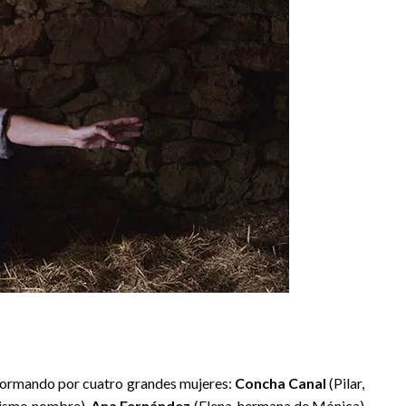
á formando por cuatro grandes mujeres:
Concha Canal
(Pilar,
 mismo nombre),
Ana Fernández
(Elena, hermana de Mónica)