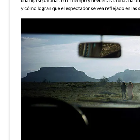
una hija separadas en el tiempo y devueltas la una a la o
y cómo logran que el espectador se vea reflejado en las 