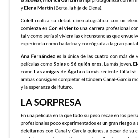
y
Elena Martín
(Berta, la hija de Elena).
Colell realiza su debut cinematográfico con un ele
comienza en
Con el viento
una carrera profesional con
tal y como sería si viviera las circunstancias que envuel
experiencia como bailarina y coreógrafa a la gran pantal
Ana Fernández
es la única de las cuatro con más de v
películas como
Solas
o
Sé quién eres
. La más joven,
El
como
Las amigas de Àgata
o la más reciente
Júlia Ist
ambas consiguen completar el tándem Canal-García most
y la esperanza del futuro.
LA SORPRESA
En una película en la que todo su peso recae en los perso
profesionales poco experimentados es un gran riesgo a 
deleitarnos con Canal y García quienes, a pesar de su 