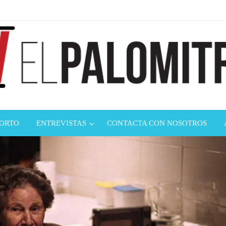
ndustria de cine española y latinoamericana
mitrón
CORTO
ENTREVISTAS
CONTACTA CON NOSOTROS