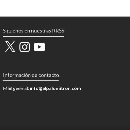
Síguenos en nuestras RRSS
X
Instagram
YouTube
Información de contacto
Mail general:
info@elpalomitron.com