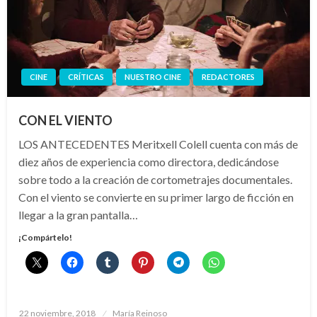
CINE
CRÍTICAS
NUESTRO CINE
REDACTORES
CON EL VIENTO
LOS ANTECEDENTES Meritxell Colell cuenta con más de
diez años de experiencia como directora, dedicándose
sobre todo a la creación de cortometrajes documentales.
Con el viento se convierte en su primer largo de ficción en
llegar a la gran pantalla…
¡Compártelo!
Publicado
22 noviembre, 2018
María Reinoso