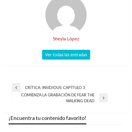
Sheyla López
Ver todas las entradas
Navegación
CRÍTICA: INSIDIOUS: CAPÍTULO 3
Entrada
de
COMIENZA LA GRABACIÓN DE FEAR THE
anterior
Entrada
WALKING DEAD
entradas
siguiente
¡Encuentra tu contenido favorito!