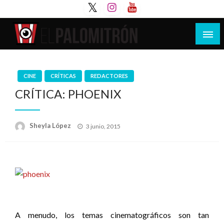
Saltar
al
contenido
Tu espacio de la industria de cine española y
El Palomitrón
latinoamericana
CINE
CRÍTICAS
REDACTORES
CRÍTICA: PHOENIX
Publicado
Sheyla López
3 junio, 2015
el
A menudo, los temas cinematográficos son tan