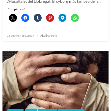
L’Hospitalet del Llobregat. El cyborg más famoso de la…
¡Compártelo!
Publicado
25 septiembre, 2017
Aitziber Polo
el