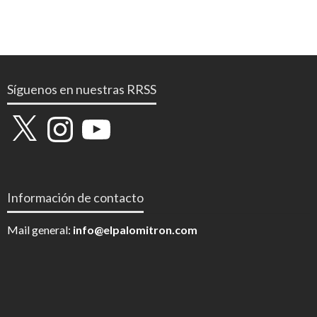
Síguenos en nuestras RRSS
X
Instagram
YouTube
Información de contacto
Mail general:
info@elpalomitron.com