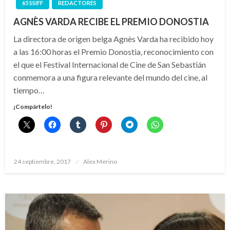
65 SSIFF
REDACTORES
AGNÈS VARDA RECIBE EL PREMIO DONOSTIA
La directora de origen belga Agnès Varda ha recibido hoy
a las 16:00 horas el Premio Donostia, reconocimiento con
el que el Festival Internacional de Cine de San Sebastián
conmemora a una figura relevante del mundo del cine, al
tiempo…
¡Compártelo!
Publicado
24 septiembre, 2017
Alex Merino
el