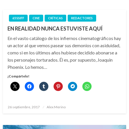
65 SSIFF
CINE
CRÍTICAS
REDACTORES
EN REALIDAD NUNCA ESTUVISTE AQUÍ
En el vasto catálogo de los infiernos cinematográficos hay
un actor al que vemos pasear sus demonios con asiduidad,
como si en los últimos años hubiese decidido abonarse a
los personajes torturados. Él es, por supuesto, Joaquin
Phoenix. Lo hemos…
¡Compártelo!
Publicado
26 septiembre, 2017
Alex Merino
el