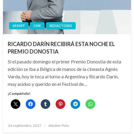
65 SSIFF
CINE
REDACTORES
RICARDO DARÍN RECIBIRÁ ESTA NOCHE EL
PREMIO DONOSTIA
Si el pasado domingo el primer Premio Donostia de esta
edición se iba a Bélgica de manos de la cineasta Agnès
Varda, hoy le toca al turno a Argentina y Ricardo Darín,
muy asiduo y querido en el Festival de…
¡Compártelo!
Publicado
26 septiembre, 2017
Aitziber Polo
el