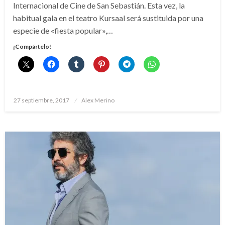
Internacional de Cine de San Sebastián. Esta vez, la
habitual gala en el teatro Kursaal será sustituida por una
especie de «fiesta popular»,…
¡Compártelo!
Publicado
27 septiembre, 2017
Alex Merino
el