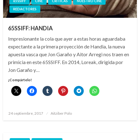
65 SSIFF
CINE
CRÍTICAS
NUESTRO CINE
REDACTORES
65SSIFF: HANDIA
Impresionante la cola que ayer a estas horas aguardaba
expectante a la primera proyección de Handia, la nueva
apuesta vasca que Jon Garaño y Aitor Arregi nos traen en
primicia en este 65SSIFF. En 2014, Loreak, dirigida por
Jon Garaño y…
¡Compártelo!
Publicado
24 septiembre, 2017
Aitziber Polo
el