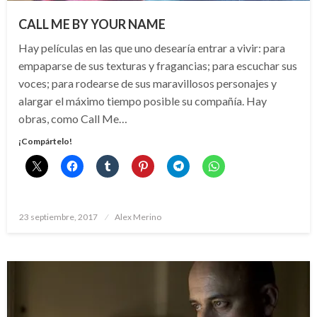
CALL ME BY YOUR NAME
Hay películas en las que uno desearía entrar a vivir: para
empaparse de sus texturas y fragancias; para escuchar sus
voces; para rodearse de sus maravillosos personajes y
alargar el máximo tiempo posible su compañía. Hay
obras, como Call Me…
¡Compártelo!
Publicado
23 septiembre, 2017
Alex Merino
el