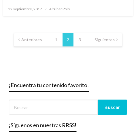
Publicado
22 septiembre, 2017
Aitziber Polo
el
Paginación
de
Anteriores
1
2
3
Siguientes
entradas
¡Encuentra tu contenido favorito!
¡Síguenos en nuestras RRSS!