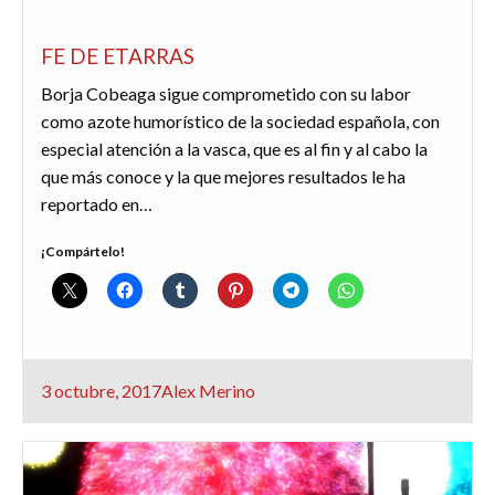
65 SSIFF
CINE
CRÍTICAS
NUESTRO CINE
REDACTORES
FE DE ETARRAS
Borja Cobeaga sigue comprometido con su labor
como azote humorístico de la sociedad española, con
especial atención a la vasca, que es al fin y al cabo la
que más conoce y la que mejores resultados le ha
reportado en…
¡Compártelo!
Publicado
3 octubre, 2017
Alex Merino
el