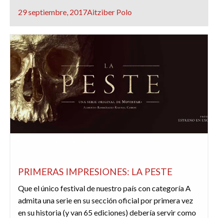
Publicado
29 septiembre, 2017
Aitziber Polo
el
65 SSIFF
PRIMERAS IMPRESIONES
REDACTORES
SERIES
PRIMERAS IMPRESIONES: LA PESTE
Que el único festival de nuestro país con categoría A
admita una serie en su sección oficial por primera vez
en su historia (y van 65 ediciones) debería servir como