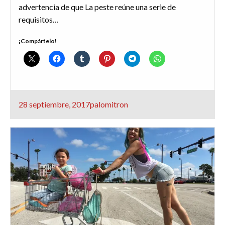
advertencia de que La peste reúne una serie de
requisitos…
¡Compártelo!
Publicado
28 septiembre, 2017
palomitron
el