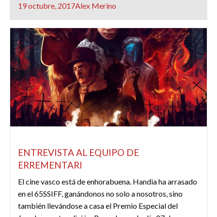
Publicado
19 octubre, 2017
Alex Merino
el
2017
65 SSIFF
CINE
ENTREVISTAS
REDACTORES
ENTREVISTA AL EQUIPO DE
ERREMENTARI
El cine vasco está de enhorabuena. Handia ha arrasado
en el 65SSIFF, ganándonos no solo a nosotros, sino
también llevándose a casa el Premio Especial del