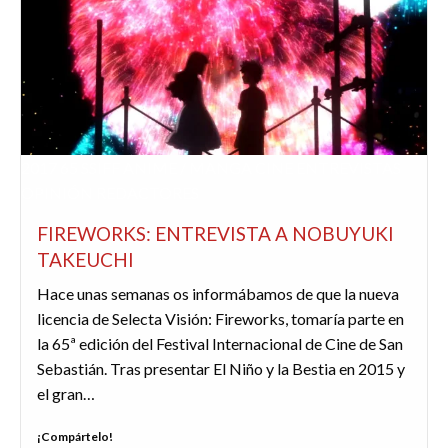
2017
65 SSIFF
ANIME / MANGA
CINE
ENTREVISTAS
OPINIÓN
REDACTORES
FIREWORKS: ENTREVISTA A NOBUYUKI
TAKEUCHI
Hace unas semanas os informábamos de que la nueva
licencia de Selecta Visión: Fireworks, tomaría parte en
la 65ª edición del Festival Internacional de Cine de San
Sebastián. Tras presentar El Niño y la Bestia en 2015 y
el gran…
¡Compártelo!