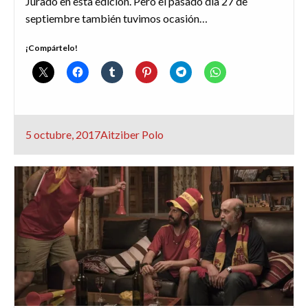
Jurado en esta edición. Pero el pasado día 27 de
septiembre también tuvimos ocasión…
¡Compártelo!
Publicado
5 octubre, 2017
Aitziber Polo
el