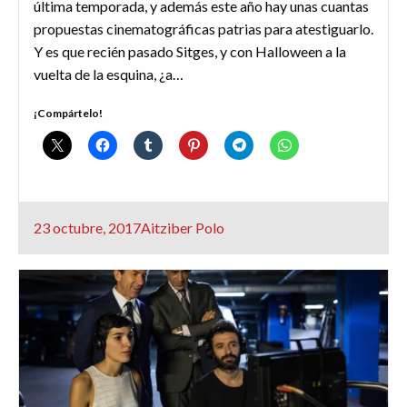
última temporada, y además este año hay unas cuantas
propuestas cinematográficas patrias para atestiguarlo.
Y es que recién pasado Sitges, y con Halloween a la
vuelta de la esquina, ¿a…
¡Compártelo!
Publicado
23 octubre, 2017
Aitziber Polo
el