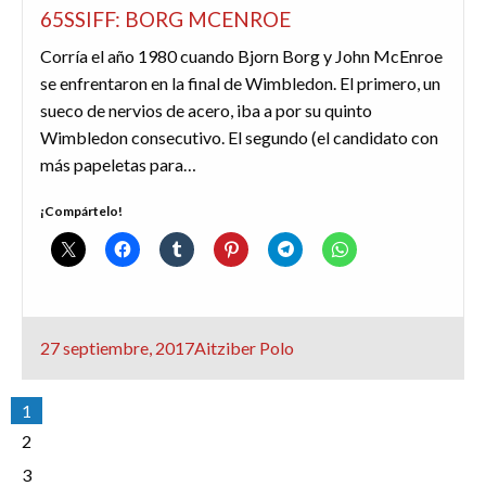
65SSIFF: BORG MCENROE
Corría el año 1980 cuando Bjorn Borg y John McEnroe
se enfrentaron en la final de Wimbledon. El primero, un
sueco de nervios de acero, iba a por su quinto
Wimbledon consecutivo. El segundo (el candidato con
más papeletas para…
¡Compártelo!
Publicado
27 septiembre, 2017
Aitziber Polo
el
Paginación
1
de
2
entradas
3