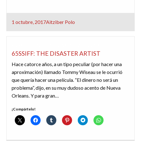
Publicado
1 octubre, 2017
Aitziber Polo
el
65 SSIFF
CINE
CRÍTICAS
REDACTORES
65SSIFF: THE DISASTER ARTIST
Hace catorce años, a un tipo peculiar (por hacer una
aproximación) llamado Tommy Wiseau se le ocurrió
que quería hacer una película. “El dinero no será un
problema”, dijo, en su muy dudoso acento de Nueva
Orleans. Y para gran…
¡Compártelo!