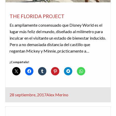
65 SSIFF
CINE
CINE 5 ESTRELLAS
CRÍTICAS
THE FLORIDA PROJECT
Es ampliamente consensuado que Disney World es el
lugar más feliz del mundo, diseñado al milímetro para
inculcar en el visitante un estado de bienestar inducido.
Pero a no demasiada distancia del castillo que
regentan Mickey y Minnie, prácticamente a…
¡Compártelo!
Publicado
28 septiembre, 2017
Alex Merino
el
65 SSIFF
CINE
CRÍTICAS
REDACTORES