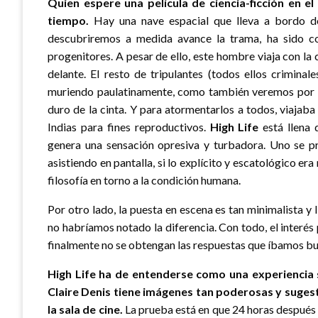
Quien espere una película de ciencia-ficción en el
tiempo.
Hay una nave espacial que lleva a bordo do
descubriremos a medida avance la trama, ha sido con
progenitores. A pesar de ello, este hombre viaja con la 
delante. El resto de tripulantes (todos ellos criminale
muriendo paulatinamente, como también veremos por 
duro de la cinta. Y para atormentarlos a todos, viajaba
Indias para fines reproductivos.
High Life
está llena 
genera una sensación opresiva y turbadora. Uno se 
asistiendo en pantalla, si lo explícito y escatológico er
filosofía en torno a la condición humana.
Por otro lado, la puesta en escena es tan minimalista y l
no habríamos notado la diferencia. Con todo, el interés 
finalmente no se obtengan las respuestas que íbamos b
High Life ha de entenderse como una experiencia se
Claire Denis tiene imágenes tan poderosas y suges
la sala de cine.
La prueba está en que 24 horas después 