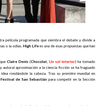
otra película programada que siembra el debate y divide a
mas o la odias.
High Life
es una de esas propuestas que han
s que
Claire Denis
(
Chocolat
,
Un sol interior
) ha tomado
 y autoral aproximación a la ciencia ficción se ha fraguado
a idea rondándole la cabeza. Tras su
première
mundial en
l
Festival de San Sebastián
para competir en la Sección