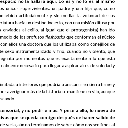
 espacio no la hallará aquí. Lo es y no lo es al mismo
s únicos supervivientes: un padre y una hija que, como
cebida artificialmente y sin mediar la voluntad de sus
criatura hacia un destino incierto, con una misión difusa por
s enviados al exilio, al igual que el protagonista) han ido
medio de los profusos
flashbacks
que conforman el núcleo
 con ellos una doctora que los utilizaba como conejillos de
de sexo instrumentalizado y frío, cuando no violento, que
pregunta por momentos qué es exactamente a lo que está
a realmente necesario para llegar a aspirar aires de soledad y
imitada a interiores que podría transcurrir en tierra firme y
por averiguar más de la historia te mantiene en vilo, aunque
uscando.
nsorial, y no pedirle más. Y pese a ello, lo nuevo de
tivas que se queda contigo después de haber salido de
de verla, aún no terminamos de saber cómo nos sentimos al