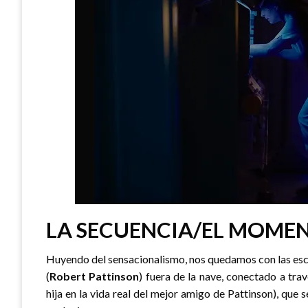
LA SECUENCIA/EL MOME
Huyendo del sensacionalismo, nos quedamos con las esc
(
Robert Pattinson
) fuera de la nave, conectado a tra
hija en la vida real del mejor amigo de Pattinson), que s