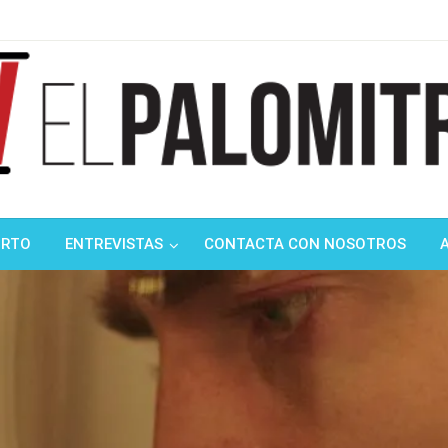
ndustria de cine española y latinoamericana
mitrón
ORTO
ENTREVISTAS
CONTACTA CON NOSOTROS