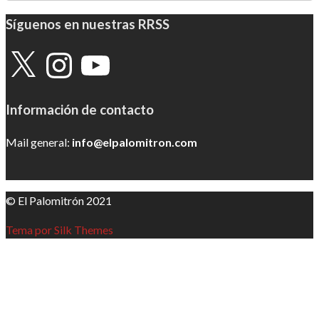
Síguenos en nuestras RRSS
X
Instagram
YouTube
Información de contacto
Mail general:
info@elpalomitron.com
© El Palomitrón 2021
Tema por Silk Themes