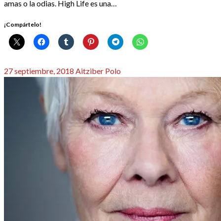
amas o la odias. High Life es una…
¡Compártelo!
Publicado
27 septiembre, 2018
Aitziber Polo
el