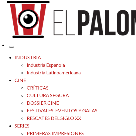
Tu espacio de la industria de cine española y latinoamericana
El Palomitrón
INDUSTRIA
Industria Española
Industria Latinoamericana
CINE
CRÍTICAS
CULTURA SEGURA
DOSSIER CINE
FESTIVALES, EVENTOS Y GALAS
RESCATES DEL SIGLO XX
SERIES
PRIMERAS IMPRESIONES