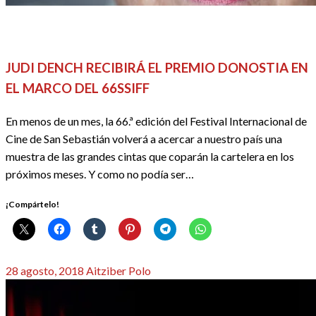
66 SSIFF
CINE
FESTIVALES, EVENTOS Y GALAS
REDACTORES
JUDI DENCH RECIBIRÁ EL PREMIO DONOSTIA EN
EL MARCO DEL 66SSIFF
En menos de un mes, la 66.ª edición del Festival Internacional de
Cine de San Sebastián volverá a acercar a nuestro país una
muestra de las grandes cintas que coparán la cartelera en los
próximos meses. Y como no podía ser…
¡Compártelo!
Publicado
28 agosto, 2018
Aitziber Polo
el