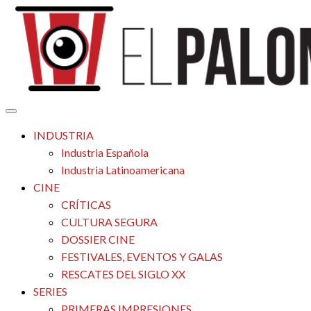
Saltar
al
contenido
Tu espacio de la industria de cine española y latinoamericana
El Palomitrón
INDUSTRIA
Industria Española
Industria Latinoamericana
CINE
CRÍTICAS
CULTURA SEGURA
DOSSIER CINE
FESTIVALES, EVENTOS Y GALAS
RESCATES DEL SIGLO XX
SERIES
PRIMERAS IMPRESIONES