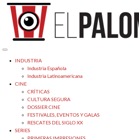
Saltar
al
contenido
Tu espacio de la industria de cine española y latinoamericana
El Palomitrón
INDUSTRIA
Industria Española
Industria Latinoamericana
CINE
CRÍTICAS
CULTURA SEGURA
DOSSIER CINE
FESTIVALES, EVENTOS Y GALAS
RESCATES DEL SIGLO XX
SERIES
PRIMERAS IMPRESIONES