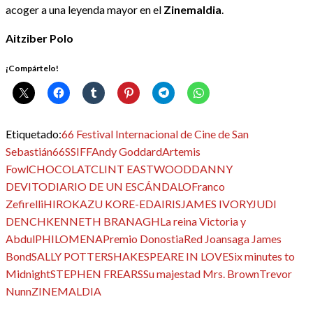
acoger a una leyenda mayor en el
Zinemaldia
.
Aitziber Polo
¡Compártelo!
Etiquetado:
66 Festival Internacional de Cine de San
Sebastián
66SSIFF
Andy Goddard
Artemis
Fowl
CHOCOLAT
CLINT EASTWOOD
DANNY
DEVITO
DIARIO DE UN ESCÁNDALO
Franco
Zefirelli
HIROKAZU KORE-EDA
IRIS
JAMES IVORY
JUDI
DENCH
KENNETH BRANAGH
La reina Victoria y
Abdul
PHILOMENA
Premio Donostia
Red Joan
saga James
Bond
SALLY POTTER
SHAKESPEARE IN LOVE
Six minutes to
Midnight
STEPHEN FREARS
Su majestad Mrs. Brown
Trevor
Nunn
ZINEMALDIA