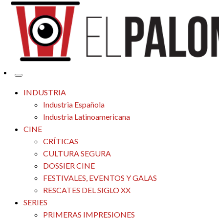
Tu espacio de la industria de cine española y latinoamericana
El Palomitrón
INDUSTRIA
Industria Española
Industria Latinoamericana
CINE
CRÍTICAS
CULTURA SEGURA
DOSSIER CINE
FESTIVALES, EVENTOS Y GALAS
RESCATES DEL SIGLO XX
SERIES
PRIMERAS IMPRESIONES