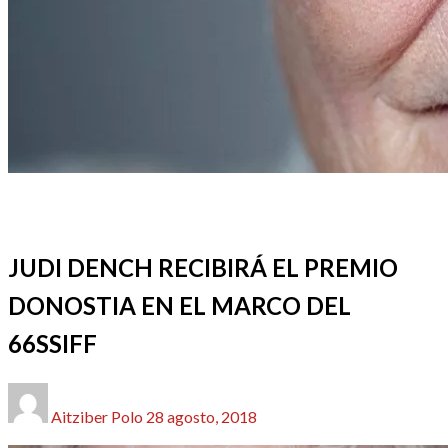
66 SSIFF
CINE
FESTIVALES, EVENTOS Y GALAS
REDACTORES
JUDI DENCH RECIBIRÁ EL PREMIO
DONOSTIA EN EL MARCO DEL
66SSIFF
Publicado
Aitziber Polo
28 agosto, 2018
el