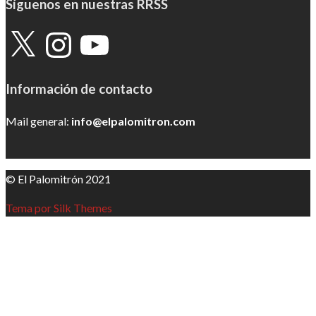
Síguenos en nuestras RRSS
X
Instagram
YouTube
Información de contacto
Mail general:
info@elpalomitron.com
© El Palomitrón 2021
Tema por Silk Themes