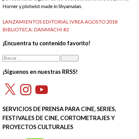
Horner y plotwist made in Shyamalan.
Ver todas las entradas
Entrada
Navegación
LANZAMIENTOS EDITORIAL IVREA AGOSTO 2018
anterior
Entrada
BIBLIOTECA: DANMACHI #2
de
siguiente
¡Encuentra tu contenido favorito!
entradas
Buscar:
¡Síguenos en nuestras RRSS!
X
Instagram
YouTube
SERVICIOS DE PRENSA PARA CINE, SERIES,
FESTIVALES DE CINE, CORTOMETRAJES Y
PROYECTOS CULTURALES