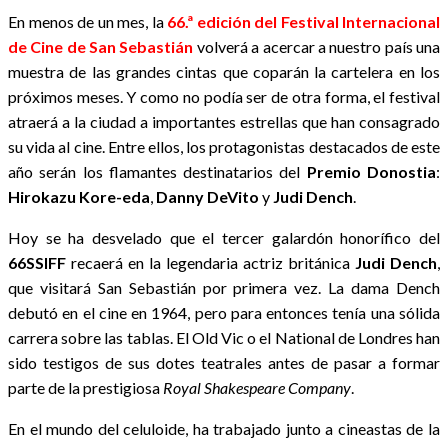
En menos de un mes, la
66.ª edición del Festival Internacional
de Cine de San Sebastián
volverá a acercar a nuestro país una
muestra de las grandes cintas que coparán la cartelera en los
próximos meses. Y como no podía ser de otra forma, el festival
atraerá a la ciudad a importantes estrellas que han consagrado
su vida al cine. Entre ellos, los protagonistas destacados de este
año serán los flamantes destinatarios del
Premio Donostia
:
Hirokazu Kore-eda
,
Danny DeVito
y
Judi Dench
.
Hoy se ha desvelado que el tercer galardón honorífico del
66SSIFF
recaerá en la legendaria actriz británica
Judi Dench
,
que visitará San Sebastián por primera vez. La dama Dench
debutó en el cine en 1964, pero para entonces tenía una sólida
carrera sobre las tablas. El Old Vic o el National de Londres han
sido testigos de sus dotes teatrales antes de pasar a formar
parte de la prestigiosa
Royal Shakespeare Company
.
En el mundo del celuloide, ha trabajado junto a cineastas de la