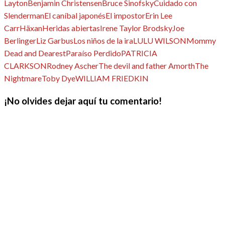
Layton
Benjamin Christensen
Bruce Sinofsky
Cuidado con
Slenderman
El caníbal japonés
El impostor
Erin Lee
Carr
Häxan
Heridas abiertas
Irene Taylor Brodsky
Joe
Berlinger
Liz Garbus
Los niños de la ira
LULU WILSON
Mommy
Dead and Dearest
Paraíso Perdido
PATRICIA
CLARKSON
Rodney Ascher
The devil and father Amorth
The
Nightmare
Toby Dye
WILLIAM FRIEDKIN
¡No olvides dejar aquí tu comentario!