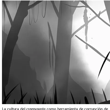
La cultura del
creepypasta
como herramienta de corrupción de