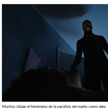
Muchos sitúan el fenómeno de la parálisis del sueño como algo