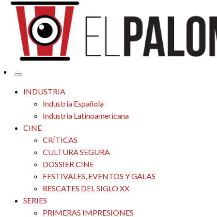
Tu espacio de la industria de cine española y latinoamericana
El Palomitrón
INDUSTRIA
Industria Española
Industria Latinoamericana
CINE
CRÍTICAS
CULTURA SEGURA
DOSSIER CINE
FESTIVALES, EVENTOS Y GALAS
RESCATES DEL SIGLO XX
SERIES
PRIMERAS IMPRESIONES