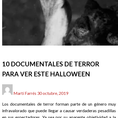
CINE
DOSSIER CINE
EL CINE EN LISTAS
REDACTORES
10 DOCUMENTALES DE TERROR
PARA VER ESTE HALLOWEEN
Publicado
Martí Farrés
30 octubre, 2019
el
Los documentales de terror forman parte de un género muy
infravalorado que puede llegar a causar verdaderas pesadillas
en sus espectadores. Ya sea por su aparente objetividad a la