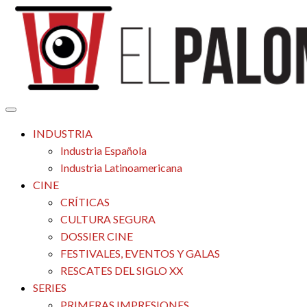
Saltar
al
contenido
Tu espacio de la industria de cine española y latinoamericana
El Palomitrón
INDUSTRIA
Industria Española
Industria Latinoamericana
CINE
CRÍTICAS
CULTURA SEGURA
DOSSIER CINE
FESTIVALES, EVENTOS Y GALAS
RESCATES DEL SIGLO XX
SERIES
PRIMERAS IMPRESIONES