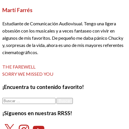
Martí Farrés
Estudiante de Comunicación Audiovisual. Tengo una ligera
obsesión con los musicales y a veces fantaseo con vivir en
algunos de mis favoritos. De pequeño me daba pánico Chucky
y, sorpresas de la vida, ahora es uno de mis mayores referentes
cinematográficos.
Ver todas las entradas
Entrada
Navegación
THE FAREWELL
anterior
Entrada
SORRY WE MISSED YOU
de
siguiente
¡Encuentra tu contenido favorito!
entradas
Buscar:
¡Síguenos en nuestras RRSS!
X
Instagram
YouTube