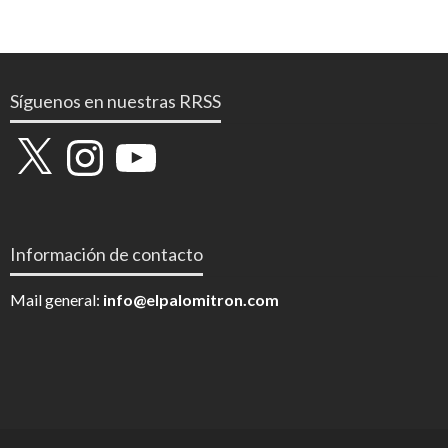
Síguenos en nuestras RRSS
X
Instagram
YouTube
Información de contacto
Mail general:
info@elpalomitron.com