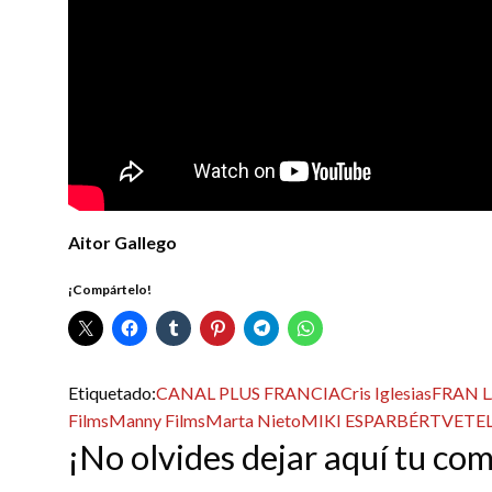
Aitor Gallego
¡Compártelo!
Etiquetado:
CANAL PLUS FRANCIA
Cris Iglesias
FRAN 
Films
Manny Films
Marta Nieto
MIKI ESPARBÉ
RTVE
TE
¡No olvides dejar aquí tu co