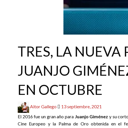
CINE
REDACTORES
TRES, LA NUEVA 
JUANJO GIMÉNEZ
EN OCTUBRE
Publicado
Aitor Gallego
13 septiembre, 2021
el
El 2016 fue un gran año para
Juanjo Giménez
y su cor
Cine Europeo y la Palma de Oro obtenida en el fes