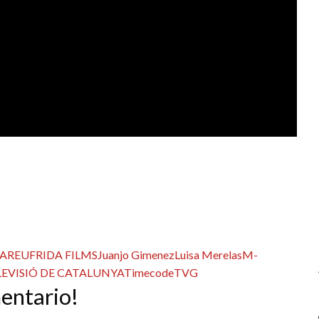
LAREU
FRIDA FILMS
Juanjo Gimenez
Luisa Merelas
M-
LEVISIÓ DE CATALUNYA
Timecode
TVG
mentario!