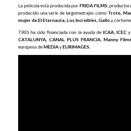
La película está producida por
FRIDA FILMS
, productor
producido una serie de largometrajes como
Trote, Mar
mujer de El Eternauta, Los Increíbles, Gallo
y cortom
TRES ha sido financiada con la ayuda de
ICAA, ICEC
y
CATALUNYA, CANAL PLUS FRANCIA
,
Manny Film
europeos de
MEDIA
y
EURIMAGES.