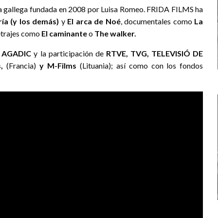
a gallega fundada en 2008 por Luisa Romeo. FRIDA FILMS ha
ía (y los demás)
y
El arca de Noé
, documentales como
La
etrajes como
El caminante
o
The walker.
AGADIC
y la participación de
RTVE, TVG, TELEVISIÓ DE
s,
(Francia)
y M-Films
(Lituania); así como con los fondos