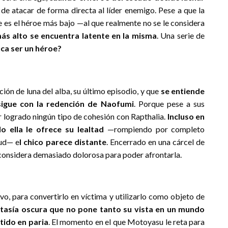
de atacar de forma directa al líder enemigo. Pese a que la
ue es el héroe más bajo —al que realmente no se le considera
más alto se encuentra latente en la misma
. Una serie de
ica ser un héroe?
ón de luna del alba, su último episodio, y que
se entiende
sigue con la redención de Naofumi
. Porque pese a sus
er logrado ningún tipo de cohesión con Rapthalia.
Incluso en
 ella le ofrece su lealtad
—rompiendo por completo
tud— e
l chico parece distante
. Encerrado en una cárcel de
, considera demasiado dolorosa para poder afrontarla.
evo, para convertirlo en víctima y utilizarlo como objeto de
ntasía oscura que no pone tanto su vista en un mundo
tido en paria
. El momento en el que Motoyasu le reta para