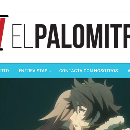
ndustria de cine española y latinoamericana
mitrón
ORTO
ENTREVISTAS
CONTACTA CON NOSOTROS