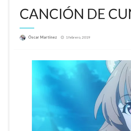
CANCIÓN DE CU
Publicado
Óscar Martínez
1 febrero, 2019
el