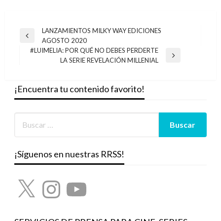
Navegación
LANZAMIENTOS MILKY WAY EDICIONES
Entrada
AGOSTO 2020
de
anterior
#LUIMELIA: POR QUÉ NO DEBES PERDERTE
entradas
Entrada
LA SERIE REVELACIÓN MILLENIAL
siguiente
¡Encuentra tu contenido favorito!
¡Síguenos en nuestras RRSS!
X
Instagram
YouTube