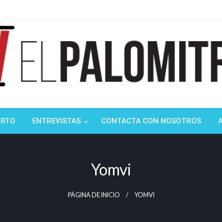
ndustria de cine española y latinoamericana
mitrón
ORTO
ENTREVISTAS
CONTACTA CON NOSOTROS
Yomvi
PÁGINA DE INICIO
YOMVI