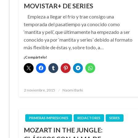
MOVISTAR+ DE SERIES
Empieza a llegar el frío y trae consigo una
temporada del pasatiempo ya conocido como
‘mantita y peli’, que últimamente ha empezado a ser
conocido ya por ‘mantita y series’ debido al formato
más flexible de éstas y, sobre todo, a…
¡Compártelo!
Publicado
2 noviembre, 2015
Naomi Barki
el
PRIMERAS IMPRESIONES
REDACTORES
SERIES
MOZART IN THE JUNGLE: