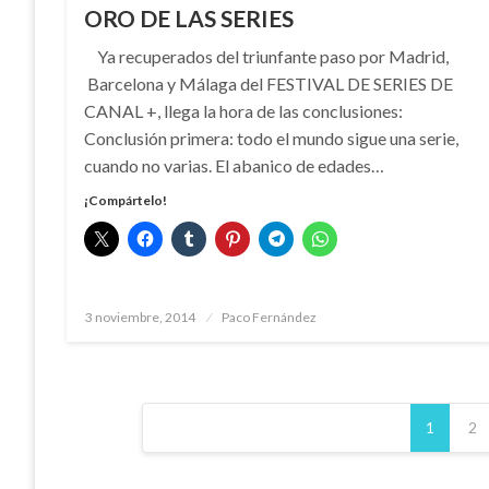
ORO DE LAS SERIES
Ya recuperados del triunfante paso por Madrid,
Barcelona y Málaga del FESTIVAL DE SERIES DE
CANAL +, llega la hora de las conclusiones:
Conclusión primera: todo el mundo sigue una serie,
cuando no varias. El abanico de edades…
¡Compártelo!
Publicado
3 noviembre, 2014
Paco Fernández
el
Paginación
1
2
de