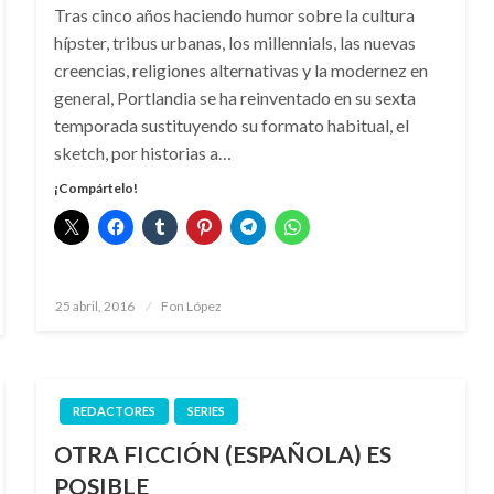
Tras cinco años haciendo humor sobre la cultura
hípster, tribus urbanas, los millennials, las nuevas
creencias, religiones alternativas y la modernez en
general, Portlandia se ha reinventado en su sexta
temporada sustituyendo su formato habitual, el
sketch, por historias a…
¡Compártelo!
Publicado
25 abril, 2016
Fon López
el
REDACTORES
SERIES
OTRA FICCIÓN (ESPAÑOLA) ES
POSIBLE