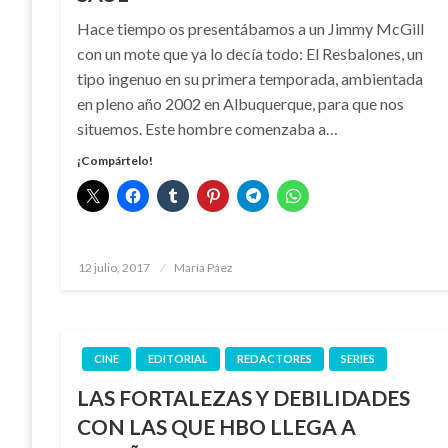
Hace tiempo os presentábamos a un Jimmy McGill
con un mote que ya lo decía todo: El Resbalones, un
tipo ingenuo en su primera temporada, ambientada
en pleno año 2002 en Albuquerque, para que nos
situemos. Este hombre comenzaba a…
¡Compártelo!
Publicado
12 julio, 2017
María Páez
el
CINE
EDITORIAL
REDACTORES
SERIES
LAS FORTALEZAS Y DEBILIDADES
CON LAS QUE HBO LLEGA A