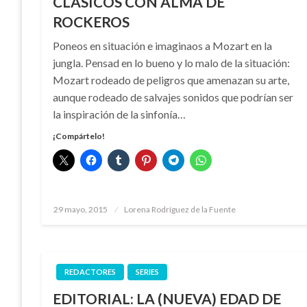
CLÁSICOS CON ALMA DE
ROCKEROS
Poneos en situación e imaginaos a Mozart en la
jungla. Pensad en lo bueno y lo malo de la situación:
Mozart rodeado de peligros que amenazan su arte,
aunque rodeado de salvajes sonidos que podrían ser
la inspiración de la sinfonía…
¡Compártelo!
Publicado
29 mayo, 2015
Lorena Rodríguez de la Fuente
el
REDACTORES
SERIES
EDITORIAL: LA (NUEVA) EDAD DE