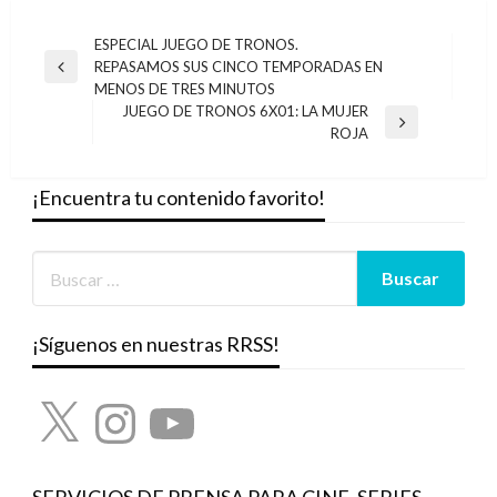
Navegación
ESPECIAL JUEGO DE TRONOS.
REPASAMOS SUS CINCO TEMPORADAS EN
de
Entrada
MENOS DE TRES MINUTOS
anterior
entradas
JUEGO DE TRONOS 6X01: LA MUJER
Entrada
ROJA
siguiente
¡Encuentra tu contenido favorito!
¡Síguenos en nuestras RRSS!
X
Instagram
YouTube