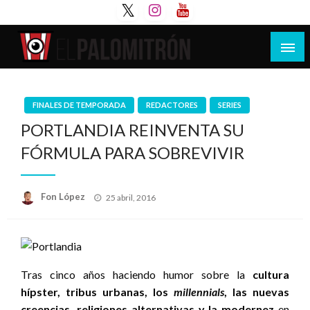
Saltar
al
contenido
Tu espacio de la industria de cine española y
El Palomitrón
latinoamericana
FINALES DE TEMPORADA
REDACTORES
SERIES
PORTLANDIA REINVENTA SU
FÓRMULA PARA SOBREVIVIR
Publicado
Fon López
25 abril, 2016
el
Tras cinco años haciendo humor sobre la
cultura
hípster, tribus urbanas, los
millennials
, las nuevas
creencias, religiones alternativas y la modernez
en