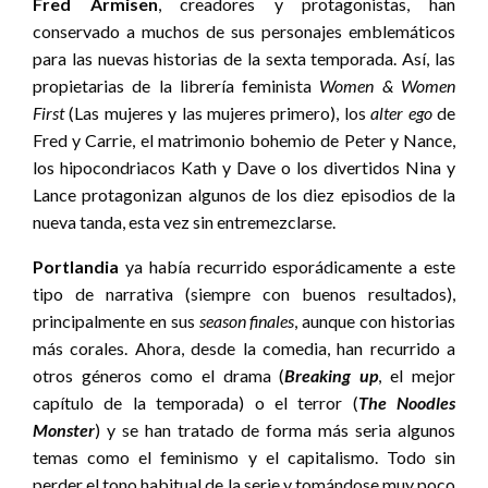
Fred Armisen
, creadores y protagonistas, han
conservado a muchos de sus personajes emblemáticos
para las nuevas historias de la sexta temporada. Así, las
propietarias de la librería feminista
Women & Women
First
(Las mujeres y las mujeres primero), los
alter ego
de
Fred y Carrie, el matrimonio bohemio de Peter y Nance,
los hipocondriacos Kath y Dave o los divertidos Nina y
Lance protagonizan algunos de los diez episodios de la
nueva tanda, esta vez sin entremezclarse.
Portlandia
ya había recurrido esporádicamente a este
tipo de narrativa (siempre con buenos resultados),
principalmente en sus
season finales
, aunque con historias
más corales. Ahora, desde la comedia, han recurrido a
otros géneros como el drama (
Breaking up
, el mejor
capítulo de la temporada) o el terror (
The Noodles
Monster
) y se han tratado de forma más seria algunos
temas como el feminismo y el capitalismo. Todo sin
perder el tono habitual de la serie y tomándose muy poco