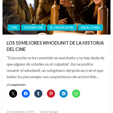
CINE
DOSSIER CINE
EL CINE EN LISTAS
REDACTORES
LOS 10 MEJORES WHODUNIT DE LA HISTORIA
DEL CINE
“Esta noche se ha cometido un asesinato y no hay duda de
que alguno de ustedes es el culpable”. Así se podría
resumir el whodunit, un subgénero del policíaco en el que
todos los personajes son sospechosos de un horrible…
¡Compártelo!
Publicado
25 noviembre, 2019
Víctor Vargas