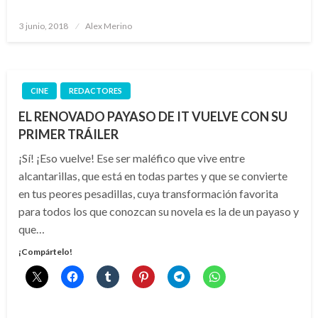
Publicado
3 junio, 2018
Alex Merino
el
CINE
REDACTORES
EL RENOVADO PAYASO DE IT VUELVE CON SU
PRIMER TRÁILER
¡Sí! ¡Eso vuelve! Ese ser maléfico que vive entre
alcantarillas, que está en todas partes y que se convierte
en tus peores pesadillas, cuya transformación favorita
para todos los que conozcan su novela es la de un payaso y
que…
¡Compártelo!