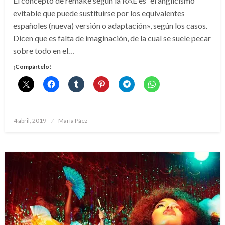
El concepto de remake según la RAE es “el anglicismo
evitable que puede sustituirse por los equivalentes
españoles (nueva) versión o adaptación», según los casos.
Dicen que es falta de imaginación, de la cual se suele pecar
sobre todo en el…
¡Compártelo!
Publicado
4 abril, 2019
María Páez
el