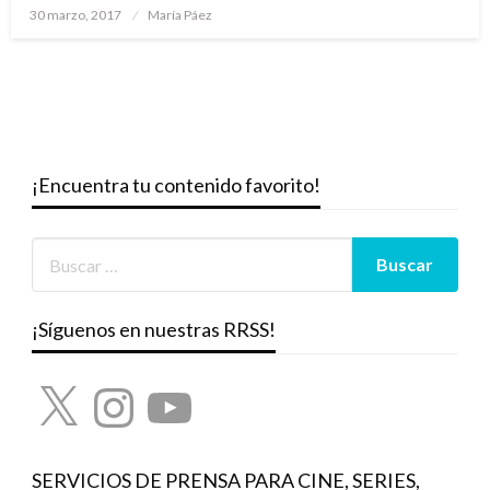
Publicado
30 marzo, 2017
María Páez
el
¡Encuentra tu contenido favorito!
¡Síguenos en nuestras RRSS!
X
Instagram
YouTube
SERVICIOS DE PRENSA PARA CINE, SERIES,