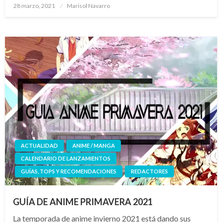
Publicado
28 marzo, 2021
Marisol Navarro
el
ACTUALIDAD
ANIME / MANGA
CALENDARIO DE LANZAMIENTOS
GUÍAS, TOPS Y RECOMENDACIONES
REDACTORES
GUÍA DE ANIME PRIMAVERA 2021
La temporada de anime invierno 2021 está dando sus