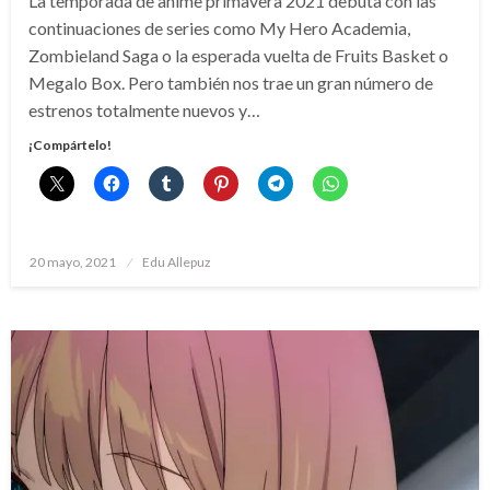
La temporada de anime primavera 2021 debuta con las
continuaciones de series como My Hero Academia,
Zombieland Saga o la esperada vuelta de Fruits Basket o
Megalo Box. Pero también nos trae un gran número de
estrenos totalmente nuevos y…
¡Compártelo!
Publicado
20 mayo, 2021
Edu Allepuz
el