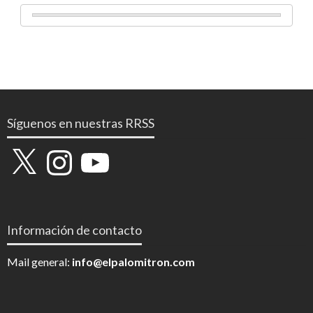
Síguenos en nuestras RRSS
X
Instagram
YouTube
Información de contacto
Mail general:
info@elpalomitron.com