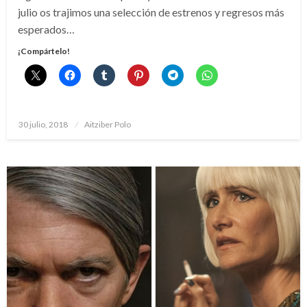
julio os trajimos una selección de estrenos y regresos más
esperados…
¡Compártelo!
Publicado
30 julio, 2018
Aitziber Polo
el