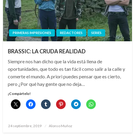
PRIMERAS IMPRESIONES
REDACTORES
SERIES
BRASSIC: LA CRUDA REALIDAD
Siempre nos han dicho que la vida está llena de
oportunidades, que todo es tan fácil como salir a la calle y
comerte el mundo. A priori puedes pensar que es cierto,
pero ¿Por qué hay gente que no deja…
¡Compártelo!
Publicado
24 septiembre, 2019
Alonso Muñoz
el