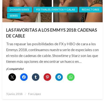
DOSSIER SERIES
FESTIVALES, EVENTOS Y GALAS
REDACTORES
SERIES
LAS FAVORITAS A LOS EMMYS 2018: CADENAS
DE CABLE
Tras repasar las posibilidades de FX y HBO de cara a los
Emmys 2018, continuamos nuestra serie de especiales con
el resto de cadenas de cable. Showtime y Starz son las que
tienen más opciones de encontrar un hueco en…
¡Compártelo!
Publicado
5 junio, 2018
Fon López
el