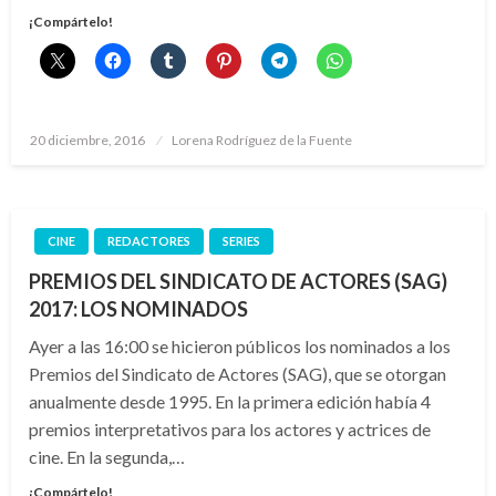
¡Compártelo!
Publicado
20 diciembre, 2016
Lorena Rodríguez de la Fuente
el
CINE
REDACTORES
SERIES
PREMIOS DEL SINDICATO DE ACTORES (SAG)
2017: LOS NOMINADOS
Ayer a las 16:00 se hicieron públicos los nominados a los
Premios del Sindicato de Actores (SAG), que se otorgan
anualmente desde 1995. En la primera edición había 4
premios interpretativos para los actores y actrices de
cine. En la segunda,…
¡Compártelo!