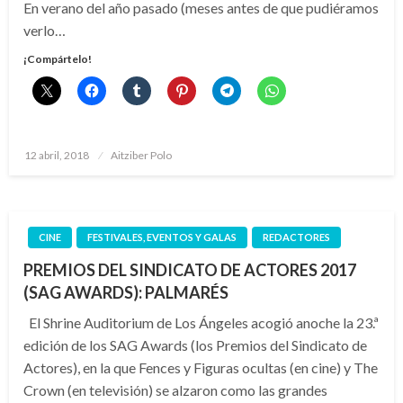
En verano del año pasado (meses antes de que pudiéramos
verlo…
¡Compártelo!
Publicado
12 abril, 2018
Aitziber Polo
el
CINE
FESTIVALES, EVENTOS Y GALAS
REDACTORES
PREMIOS DEL SINDICATO DE ACTORES 2017
(SAG AWARDS): PALMARÉS
El Shrine Auditorium de Los Ángeles acogió anoche la 23.ª
edición de los SAG Awards (los Premios del Sindicato de
Actores), en la que Fences y Figuras ocultas (en cine) y The
Crown (en televisión) se alzaron como las grandes