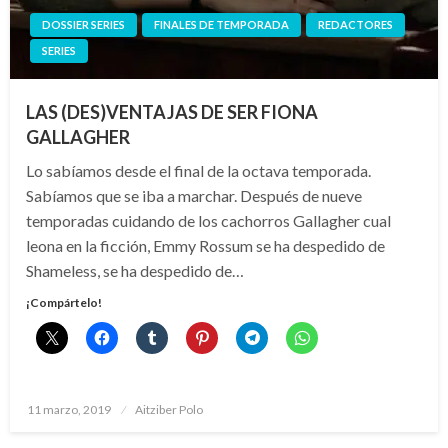
DOSSIER SERIES
FINALES DE TEMPORADA
REDACTORES
SERIES
LAS (DES)VENTAJAS DE SER FIONA
GALLAGHER
Lo sabíamos desde el final de la octava temporada.
Sabíamos que se iba a marchar. Después de nueve
temporadas cuidando de los cachorros Gallagher cual
leona en la ficción, Emmy Rossum se ha despedido de
Shameless, se ha despedido de…
¡Compártelo!
Publicado
11 marzo, 2019
Aitziber Polo
el