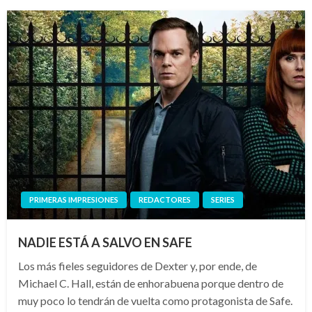
PRIMERAS IMPRESIONES
REDACTORES
SERIES
NADIE ESTÁ A SALVO EN SAFE
Los más fieles seguidores de Dexter y, por ende, de
Michael C. Hall, están de enhorabuena porque dentro de
muy poco lo tendrán de vuelta como protagonista de Safe.