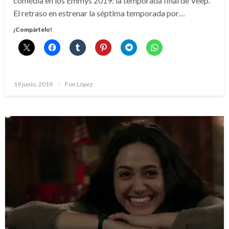
comedia en los Emmys 2019: la temporada final de Veep.
El retraso en estrenar la séptima temporada por…
¡Compártelo!
Publicado
19 junio, 2019
Fon López
el