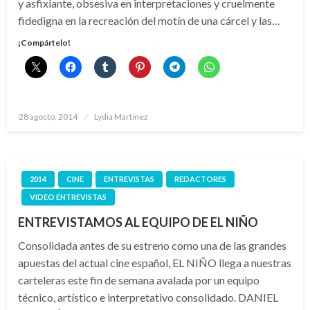
y asfixiante, obsesiva en interpretaciones y cruelmente
fidedigna en la recreación del motín de una cárcel y las…
¡Compártelo!
Publicado
28 agosto, 2014
Lydia Martinez
el
2014
CINE
ENTREVISTAS
REDACTORES
VIDEO ENTREVISTAS
ENTREVISTAMOS AL EQUIPO DE EL NIÑO
Consolidada antes de su estreno como una de las grandes
apuestas del actual cine español, EL NIÑO llega a nuestras
carteleras este fin de semana avalada por un equipo
técnico, artístico e interpretativo consolidado. DANIEL