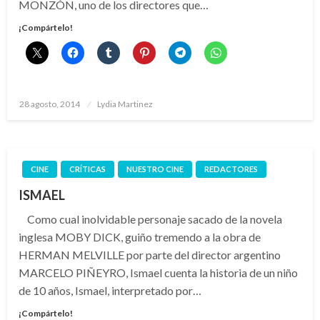
MONZÓN, uno de los directores que…
¡Compártelo!
Publicado
28 agosto, 2014
Lydia Martinez
el
CINE
CRÍTICAS
NUESTRO CINE
REDACTORES
ISMAEL
Como cual inolvidable personaje sacado de la novela
inglesa MOBY DICK, guiño tremendo a la obra de
HERMAN MELVILLE por parte del director argentino
MARCELO PIÑEYRO, Ismael cuenta la historia de un niño
de 10 años, Ismael, interpretado por…
¡Compártelo!