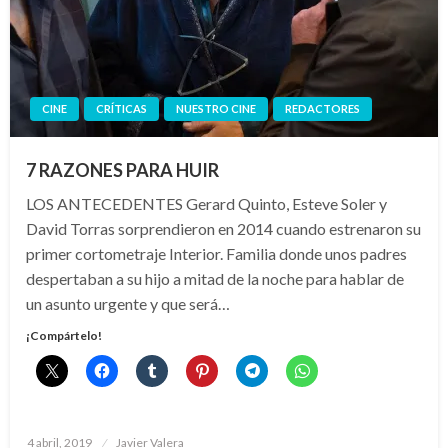
CINE
CRÍTICAS
NUESTRO CINE
REDACTORES
7 RAZONES PARA HUIR
LOS ANTECEDENTES Gerard Quinto, Esteve Soler y
David Torras sorprendieron en 2014 cuando estrenaron su
primer cortometraje Interior. Familia donde unos padres
despertaban a su hijo a mitad de la noche para hablar de
un asunto urgente y que será…
¡Compártelo!
Publicado
4 abril, 2019
Javier Valera