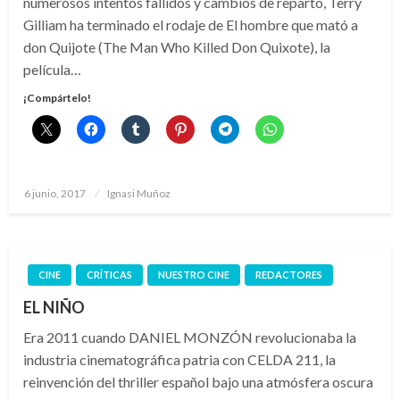
numerosos intentos fallidos y cambios de reparto, Terry
Gilliam ha terminado el rodaje de El hombre que mató a
don Quijote (The Man Who Killed Don Quixote), la
película…
¡Compártelo!
Publicado
6 junio, 2017
Ignasi Muñoz
el
CINE
CRÍTICAS
NUESTRO CINE
REDACTORES
EL NIÑO
Era 2011 cuando DANIEL MONZÓN revolucionaba la
industria cinematográfica patria con CELDA 211, la
reinvención del thriller español bajo una atmósfera oscura