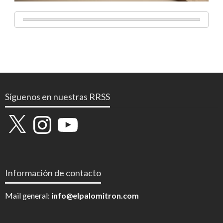
Síguenos en nuestras RRSS
X
Instagram
YouTube
Información de contacto
Mail general:
info@elpalomitron.com