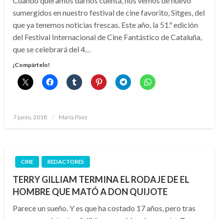
Cuando queramos darnos cuenta, nos vemos de nuevo
sumergidos en nuestro festival de cine favorito, Sitges, del
que ya tenemos noticias frescas. Este año, la 51.ª edición
del Festival Internacional de Cine Fantástico de Cataluña,
que se celebrará del 4…
¡Compártelo!
Publicado
7 junio, 2018
María Páez
el
CINE
REDACTORES
TERRY GILLIAM TERMINA EL RODAJE DE EL
HOMBRE QUE MATÓ A DON QUIJOTE
Parece un sueño. Y es que ha costado 17 años, pero tras