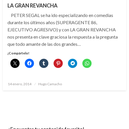
LA GRAN REVANCHA
PETER SEGAL se ha ido especializando en comedias
durante los últimos años (SUPERAGENTE 86,
EJECUTIVO AGRESIVO) y con LA GRAN REVANCHA
nos presenta en clave graciosa la respuesta a la pregunta
que todo amante de las dos grandes…
¡Compártelo!
Publicado
14 enero, 2014
Hugo Camacho
el
¡Encuentra tu contenido favorito!