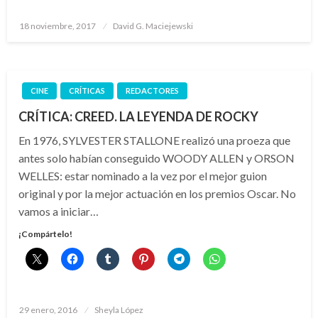
Publicado
18 noviembre, 2017
David G. Maciejewski
el
CINE
CRÍTICAS
REDACTORES
CRÍTICA: CREED. LA LEYENDA DE ROCKY
En 1976, SYLVESTER STALLONE realizó una proeza que
antes solo habían conseguido WOODY ALLEN y ORSON
WELLES: estar nominado a la vez por el mejor guion
original y por la mejor actuación en los premios Oscar. No
vamos a iniciar…
¡Compártelo!
Publicado
29 enero, 2016
Sheyla López
el