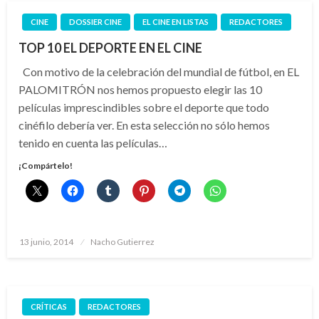
CINE
DOSSIER CINE
EL CINE EN LISTAS
REDACTORES
TOP 10 EL DEPORTE EN EL CINE
Con motivo de la celebración del mundial de fútbol, en EL
PALOMITRÓN nos hemos propuesto elegir las 10
películas imprescindibles sobre el deporte que todo
cinéfilo debería ver. En esta selección no sólo hemos
tenido en cuenta las películas…
¡Compártelo!
Publicado
13 junio, 2014
Nacho Gutierrez
el
CRÍTICAS
REDACTORES