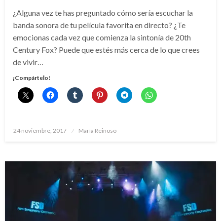
¿Alguna vez te has preguntado cómo sería escuchar la
banda sonora de tu película favorita en directo? ¿Te
emocionas cada vez que comienza la sintonía de 20th
Century Fox? Puede que estés más cerca de lo que crees
de vivir…
¡Compártelo!
Publicado
24 noviembre, 2017
María Reinoso
el