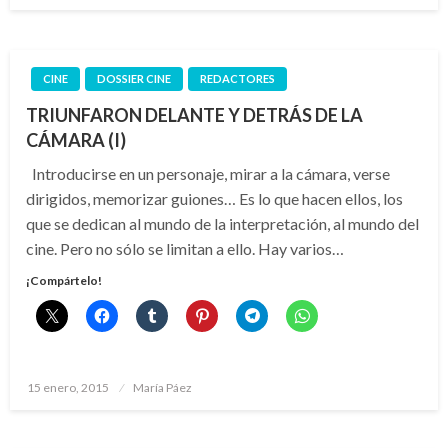
CINE
DOSSIER CINE
REDACTORES
TRIUNFARON DELANTE Y DETRÁS DE LA
CÁMARA (I)
Introducirse en un personaje, mirar a la cámara, verse
dirigidos, memorizar guiones… Es lo que hacen ellos, los
que se dedican al mundo de la interpretación, al mundo del
cine. Pero no sólo se limitan a ello. Hay varios…
¡Compártelo!
Publicado
15 enero, 2015
María Páez
el