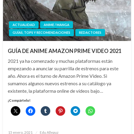
ACTUALIDAD
ANIME / MANGA
GUÍAS, TOPS Y RECOMENDACIONES
REDACTORES
GUÍA DE ANIME AMAZON PRIME VIDEO 2021
2021 ya ha comenzado y muchas plataformas están
empezando a anunciar su parrilla de estrenos para este
año. Ahora es el turno de Amazon Prime Video. Si
sumamos algunos nuevos estrenos a su catálogo ya
existente, la plataforma online de vídeos bajo…
¡Compártelo!
Publicado
15 enero, 2021
Edu Allepuz