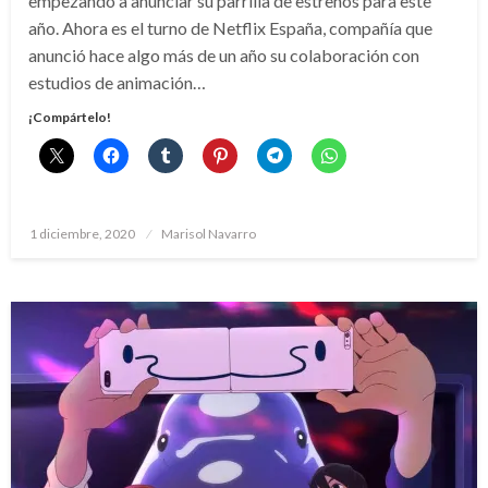
empezando a anunciar su parrilla de estrenos para este
año. Ahora es el turno de Netflix España, compañía que
anunció hace algo más de un año su colaboración con
estudios de animación…
¡Compártelo!
Publicado
1 diciembre, 2020
Marisol Navarro
el