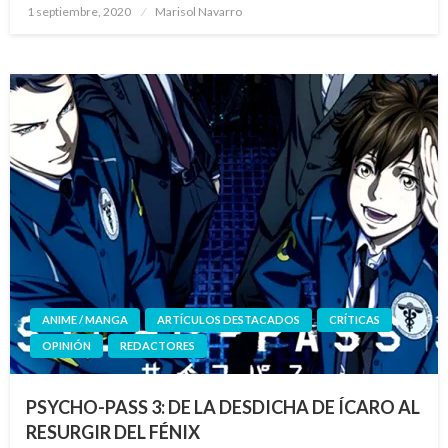
Publicado
1 septiembre, 2020
Marisol Navarro
el
ANIME / MANGA
ARTÍCULOS DESTACADOS
CRÍTICAS
OPINIÓN
REDACTORES
PSYCHO-PASS 3: DE LA DESDICHA DE ÍCARO AL
RESURGIR DEL FÉNIX