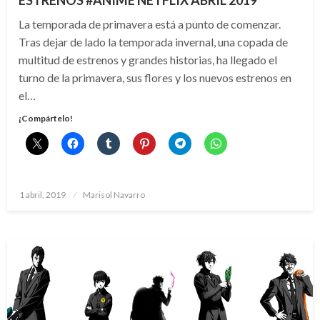
ESTRENOS #ANIME NETFLIX ABRIL 2019
La temporada de primavera está a punto de comenzar.
Tras dejar de lado la temporada invernal, una copada de
multitud de estrenos y grandes historias, ha llegado el
turno de la primavera, sus flores y los nuevos estrenos en
el…
¡Compártelo!
Publicado
1 abril, 2019
Marisol Navarro
el