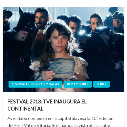
FESTIVALES, EVENTOS Y GALAS
REDACTORES
SERIES
FESTVAL 2018: TVE INAUGURA EL
CONTINENTAL
Ayer daba comienzo en la capital alavesa la 10.ª edición
del FesTVal de Vitoria. Si echamos la vista atrás, cabe