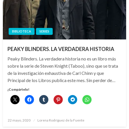
BIBLIOTECA
SERIES
PEAKY BLINDERS. LA VERDADERA HISTORIA
Peaky Blinders. La verdadera historia no es un libro más
sobre la serie de Steven Knight (Taboo), sino que se trata
de la investigación exhaustiva de Carl Chinn y que
Principal de los Libros publica este mes. Sin perder de…
¡Compártelo!
Publicado
22 mayo, 2020
Lorena Rodríguez de la Fuente
el