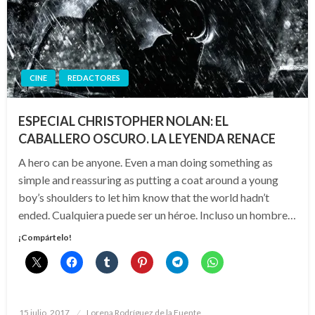
CINE
REDACTORES
ESPECIAL CHRISTOPHER NOLAN: EL
CABALLERO OSCURO. LA LEYENDA RENACE
A hero can be anyone. Even a man doing something as
simple and reassuring as putting a coat around a young
boy’s shoulders to let him know that the world hadn’t
ended. Cualquiera puede ser un héroe. Incluso un hombre…
¡Compártelo!
Publicado
15 julio, 2017
Lorena Rodríguez de la Fuente