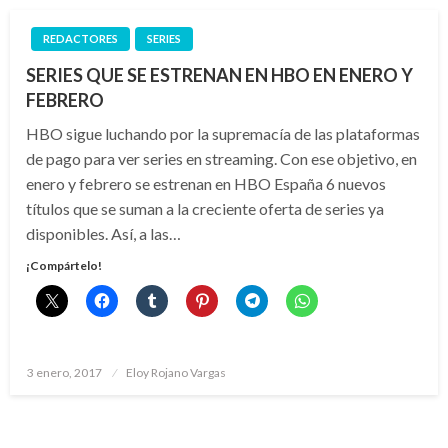
REDACTORES
SERIES
SERIES QUE SE ESTRENAN EN HBO EN ENERO Y
FEBRERO
HBO sigue luchando por la supremacía de las plataformas
de pago para ver series en streaming. Con ese objetivo, en
enero y febrero se estrenan en HBO España 6 nuevos
títulos que se suman a la creciente oferta de series ya
disponibles. Así, a las…
¡Compártelo!
Publicado
3 enero, 2017
Eloy Rojano Vargas
el