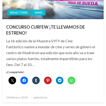
REDACTORES
SERIES
CONCURSO CURFEW ¡TE LLEVAMOS DE
ESTRENO!
La 16 edición de la Muestra SYFY de Cine
Fantástico vuelve a inundar de cine y series de género el
centro de Madrid en una edición que este año va a traer
varios platos fuertes, totalmente imperdibles para los
fans. Del 7 al 10…
¡Compártelo!
Publicado
28 febrero, 2019
palomitron
el