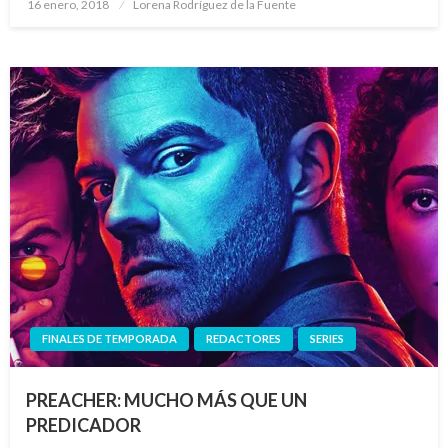
Publicado
16 enero, 2018
Lorena Rodríguez de la Fuente
el
FINALES DE TEMPORADA
REDACTORES
SERIES
PREACHER: MUCHO MÁS QUE UN
PREDICADOR