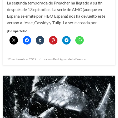
La segunda temporada de Preacher ha llegado a su fin
después de 13 episodios. La serie de AMC (aunque en
España se emite por HBO España) nos ha devuelto este
verano a Jesse, Cassidy y Tulip. La serie creada por…
¡Compártelo!
Publicado
12 septiembre, 2017
Lorena Rodríguez de la Fuente
el