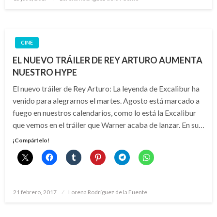
el
CINE
EL NUEVO TRÁILER DE REY ARTURO AUMENTA
NUESTRO HYPE
El nuevo tráiler de Rey Arturo: La leyenda de Excalibur ha
venido para alegrarnos el martes. Agosto está marcado a
fuego en nuestros calendarios, como lo está la Excalibur
que vemos en el tráiler que Warner acaba de lanzar. En su…
¡Compártelo!
Publicado
21 febrero, 2017
Lorena Rodríguez de la Fuente
el