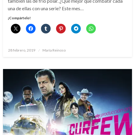
también las de frío polar. ¿Qué mejor que combatir cada
una de ellas con una serie? Este mes…
¡Compártelo!
Publicado
28 febrero, 2019
María Reinoso
el