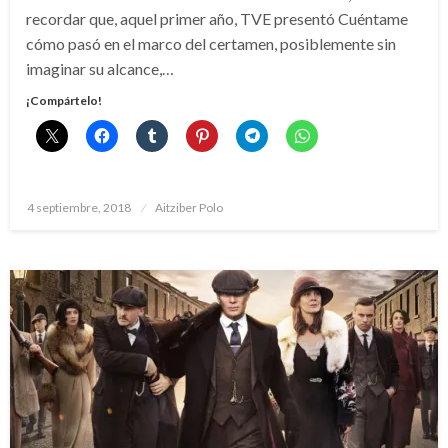
recordar que, aquel primer año, TVE presentó Cuéntame
cómo pasó en el marco del certamen, posiblemente sin
imaginar su alcance,…
¡Compártelo!
Publicado
4 septiembre, 2018
Aitziber Polo
el