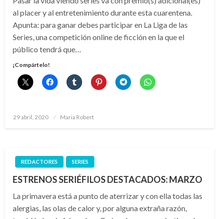
Pasar la vida viendo series va con premio(s) adicional(es)
al placer y al entretenimiento durante esta cuarentena.
Apunta: para ganar debes participar en La Liga de las
Series, una competición online de ficción en la que el
público tendrá que…
¡Compártelo!
Publicado
29 abril, 2020
Maria Robert
el
REDACTORES
SERIES
ESTRENOS SERIÉFILOS DESTACADOS: MARZO
La primavera está a punto de aterrizar y con ella todas las
alergias, las olas de calor y, por alguna extraña razón,