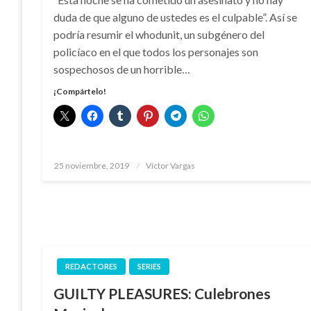
duda de que alguno de ustedes es el culpable”. Así se
podría resumir el whodunit, un subgénero del
policíaco en el que todos los personajes son
sospechosos de un horrible…
¡Compártelo!
Publicado
25 noviembre, 2019
Víctor Vargas
el
REDACTORES
SERIES
GUILTY PLEASURES: Culebrones