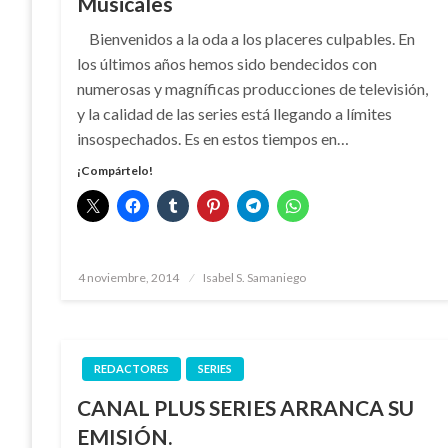
Musicales
Bienvenidos a la oda a los placeres culpables. En
los últimos años hemos sido bendecidos con
numerosas y magníficas producciones de televisión,
y la calidad de las series está llegando a límites
insospechados. Es en estos tiempos en…
¡Compártelo!
Publicado
4 noviembre, 2014
Isabel S. Samaniego
el
REDACTORES
SERIES
CANAL PLUS SERIES ARRANCA SU
EMISIÓN.