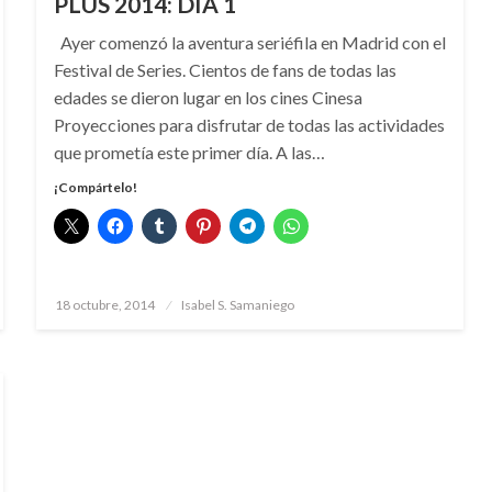
PLUS 2014: DÍA 1
Ayer comenzó la aventura seriéfila en Madrid con el
Festival de Series. Cientos de fans de todas las
edades se dieron lugar en los cines Cinesa
Proyecciones para disfrutar de todas las actividades
que prometía este primer día. A las…
¡Compártelo!
Publicado
18 octubre, 2014
Isabel S. Samaniego
el