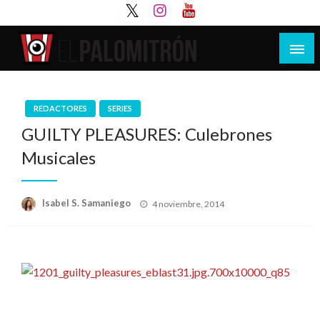
Saltar
al
contenido
Tu espacio de la industria de cine española y
El Palomitrón
latinoamericana
REDACTORES
SERIES
GUILTY PLEASURES: Culebrones
Musicales
Publicado
Isabel S. Samaniego
4 noviembre, 2014
el