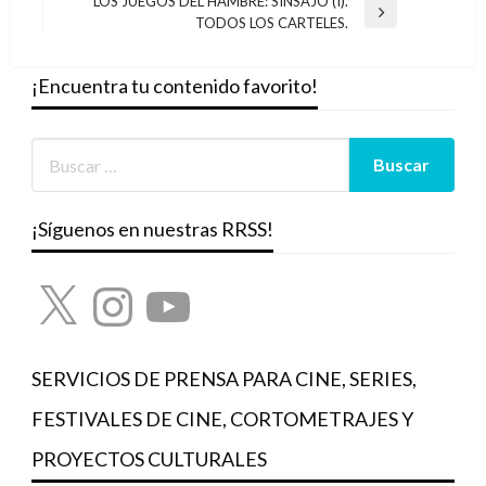
LOS JUEGOS DEL HAMBRE: SINSAJO (I).
entradas
Entrada
TODOS LOS CARTELES.
siguiente
¡Encuentra tu contenido favorito!
¡Síguenos en nuestras RRSS!
X
Instagram
YouTube
SERVICIOS DE PRENSA PARA CINE, SERIES,
FESTIVALES DE CINE, CORTOMETRAJES Y
PROYECTOS CULTURALES