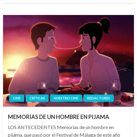
CINE
CRÍTICAS
NUESTRO CINE
REDACTORES
MEMORIAS DE UN HOMBRE EN PIJAMA
LOS ANTECEDENTES Memorias de un hombre en
pijama, que pasó por el Festival de Málaga de este año