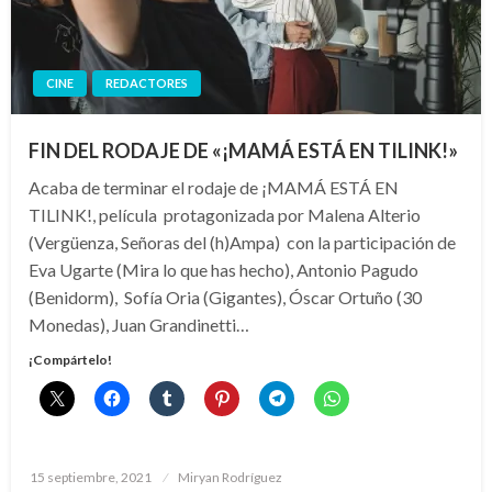
CINE
REDACTORES
FIN DEL RODAJE DE «¡MAMÁ ESTÁ EN TILINK!»
Acaba de terminar el rodaje de ¡MAMÁ ESTÁ EN
TILINK!, película protagonizada por Malena Alterio
(Vergüenza, Señoras del (h)Ampa) con la participación de
Eva Ugarte (Mira lo que has hecho), Antonio Pagudo
(Benidorm), Sofía Oria (Gigantes), Óscar Ortuño (30
Monedas), Juan Grandinetti…
¡Compártelo!
Publicado
15 septiembre, 2021
Miryan Rodríguez
el