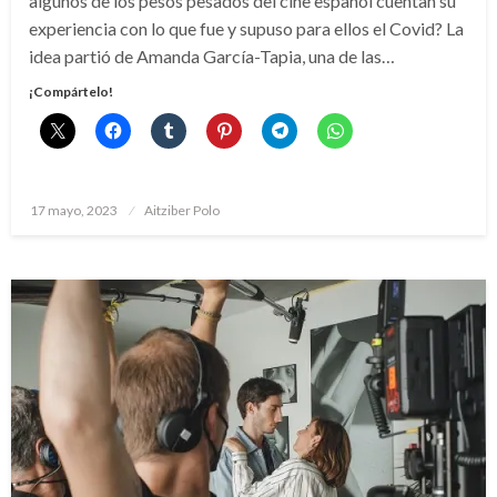
algunos de los pesos pesados del cine español cuentan su
experiencia con lo que fue y supuso para ellos el Covid? La
idea partió de Amanda García-Tapia, una de las…
¡Compártelo!
Publicado
17 mayo, 2023
Aitziber Polo
el