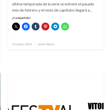
última temporada de la serie se estrenó el pasado
mes de febrero y el resto de capítulos llegará a…
¡Compártelo!
Publicado
25 mayo, 2020
Javier Valera
el