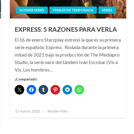
DOSSIER SERIES
FINALES DE TEMPORADA
SERIES
EXPRESS: 5 RAZONES PARA VERLA
El 16 de enero Starzplay estrenó la que es su primera
serie española: Express. Rodada durante la primera
mitad de 2021 bajo la producción de The Mediapro
Studio, la serie nace del tándem Iván Escobar (Vis a
Vis, Los hombres…
¡Compártelo!
Publicado
17 marzo, 2022
Aitziber Polo
el