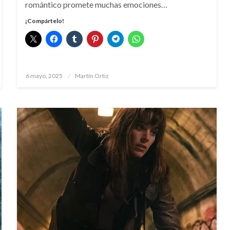
romántico promete muchas emociones…
¡Compártelo!
Publicado
6 mayo, 2025
Martín Ortiz
el