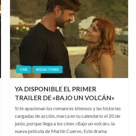
CINE
REDACTORES
YA DISPONIBLE EL PRIMER
TRAILER DE «BAJO UN VOLCÁN»
Si te apasionan los romances intensos y las historias
cargadas de acción, marca en tu calendario el 20 de
junio, porque llega a los cines «Bajo un volcán«, la
nueva película de Martín Cuervo. Este drama