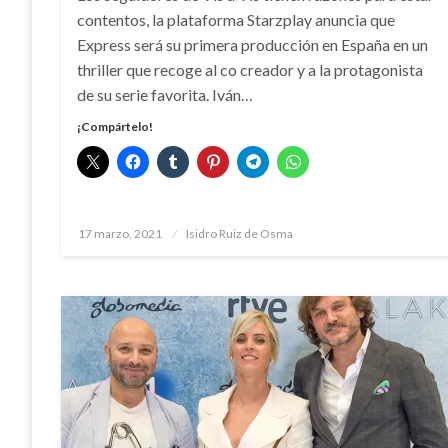
contentos, la plataforma Starzplay anuncia que
Express será su primera producción en España en un
thriller que recoge al co creador y a la protagonista
de su serie favorita. Iván…
¡Compártelo!
Publicado
17 marzo, 2021
Isidro Ruiz de Osma
el