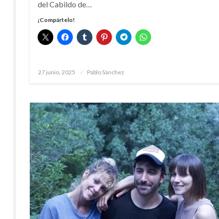
del Cabildo de…
¡Compártelo!
Publicado
27 junio, 2025
Pablo Sánchez
el