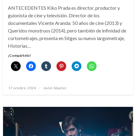
ANTECEDENTES Kiko Prada es director, productor y
guionista de cine y televisión. Director de los
documentales Vicente Aranda: 50 años de cine (2013) y
Queridos monstruos (2014), pero también de infinidad de
cortometrajes, presenta en Sitges su nuevo largometraje,
Historias…
¡Compártelo!
Publicado
17 octubre, 2024
Javier Alpañez
el