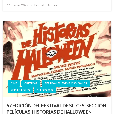
Publicado
16 marzo, 2025
Pedro De Arberas
el
CINE
CRÍTICAS
FESTIVALES, EVENTOS Y GALAS
REDACTORES
SITGES 2024
57 EDICIÓN DEL FESTIVAL DE SITGES. SECCIÓN
PELÍCULAS: HISTORIAS DE HALLOWEEN