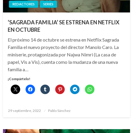
REDACTORES
SERIES
‘SAGRADA FAMILIA’ SE ESTRENA EN NETFLIX
EN OCTUBRE
El próximo 14 de octubre se estrena en Netflix Sagrada
Familia el nuevo proyecto del director Manolo Caro. La
miniserie, protagonizada por Najwa Nimri (La casa de
papel, Vis a Vis), cuenta como la mudanza de una nueva
familia a…
¡Compártelo!
Publicado
29 septiembre, 2022
Pablo Sánchez
el