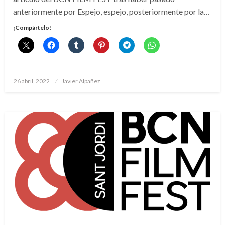
anteriormente por Espejo, espejo, posteriormente por la…
¡Compártelo!
Publicado
26 abril, 2022
Javier Alpañez
el