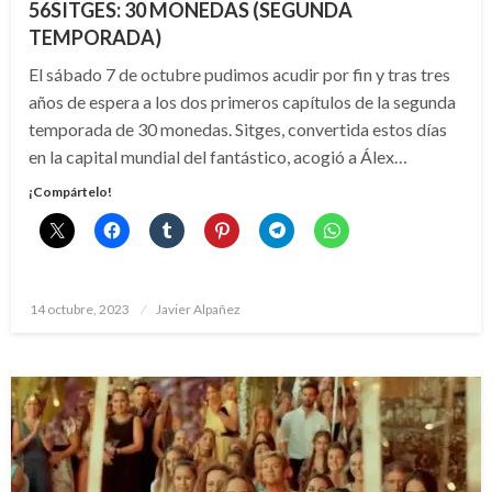
56SITGES: 30 MONEDAS (SEGUNDA
TEMPORADA)
El sábado 7 de octubre pudimos acudir por fin y tras tres
años de espera a los dos primeros capítulos de la segunda
temporada de 30 monedas. Sitges, convertida estos días
en la capital mundial del fantástico, acogió a Álex…
¡Compártelo!
Publicado
14 octubre, 2023
Javier Alpañez
el