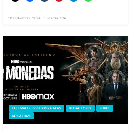
Publicado
10 septiembre, 2024
Martín Ortiz
el
FESTIVALES, EVENTOS Y GALAS
REDACTORES
SERIES
SITGES2023