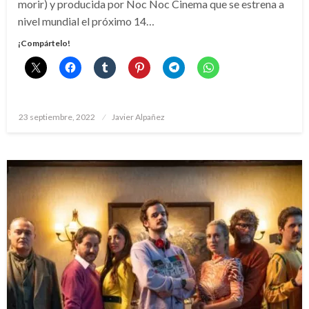
morir) y producida por Noc Noc Cinema que se estrena a
nivel mundial el próximo 14…
¡Compártelo!
Publicado
23 septiembre, 2022
Javier Alpañez
el