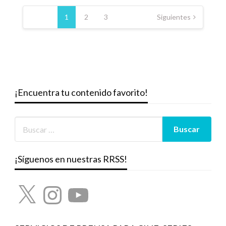
Paginación
de
1
2
3
Siguientes
entradas
¡Encuentra tu contenido favorito!
¡Síguenos en nuestras RRSS!
X
Instagram
YouTube