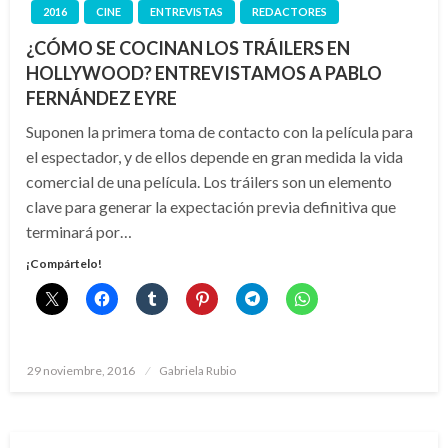
2016
CINE
ENTREVISTAS
REDACTORES
¿CÓMO SE COCINAN LOS TRÁILERS EN
HOLLYWOOD? ENTREVISTAMOS A PABLO
FERNÁNDEZ EYRE
Suponen la primera toma de contacto con la película para
el espectador, y de ellos depende en gran medida la vida
comercial de una película. Los tráilers son un elemento
clave para generar la expectación previa definitiva que
terminará por…
¡Compártelo!
Publicado
29 noviembre, 2016
Gabriela Rubio
el