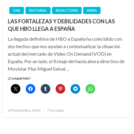
CINE
EDITORIAL
REDACTORES
SERIES
LAS FORTALEZAS Y DEBILIDADES CON LAS
QUE HBO LLEGA A ESPAÑA
La llegada definitiva de HBO a España ha coincidido con
dos hechos que nos ayudan a contextualizar la situación
actual del mercado de Video On Demand (VOD) en
España. Por un lado, el fichaje del hasta ahora directivo de
Movistar Plus Miguel Salvat…
¡Compártelo!
Publicado
29 noviembre, 2016
Fon López
el