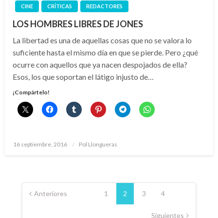
CINE
CRÍTICAS
REDACTORES
LOS HOMBRES LIBRES DE JONES
La libertad es una de aquellas cosas que no se valora lo
suficiente hasta el mismo día en que se pierde. Pero ¿qué
ocurre con aquellos que ya nacen despojados de ella?
Esos, los que soportan el látigo injusto de…
¡Compártelo!
Publicado
16 septiembre, 2016
Pol Llongueras
el
Paginación
de
Anteriores
1
2
3
4
entradas
Siguientes