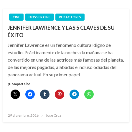
CINE
DOSSIER CINE
REDACTORES
JENNIFER LAWRENCE Y LAS 5 CLAVES DE SU
ÉXITO
Jennifer Lawrence es un fenómeno cultural digno de
estudio. Prácticamente de la noche a la mañana se ha
convertido en una de las actrices más famosas del planeta,
de las mejores pagadas, alabadas e incluso odiadas del
panorama actual. En su primer papel…
¡Compártelo!
Publicado
29 diciembre, 2016
Jose Cruz
el