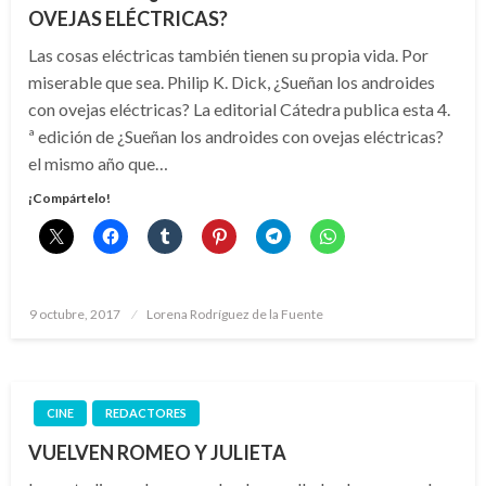
OVEJAS ELÉCTRICAS?
Las cosas eléctricas también tienen su propia vida. Por
miserable que sea. Philip K. Dick, ¿Sueñan los androides
con ovejas eléctricas? La editorial Cátedra publica esta 4.
ª edición de ¿Sueñan los androides con ovejas eléctricas?
el mismo año que…
¡Compártelo!
Publicado
9 octubre, 2017
Lorena Rodríguez de la Fuente
el
CINE
REDACTORES
VUELVEN ROMEO Y JULIETA