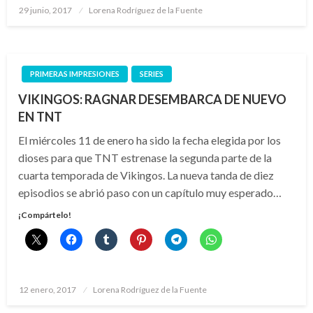
Publicado
29 junio, 2017
Lorena Rodríguez de la Fuente
el
PRIMERAS IMPRESIONES
SERIES
VIKINGOS: RAGNAR DESEMBARCA DE NUEVO
EN TNT
El miércoles 11 de enero ha sido la fecha elegida por los
dioses para que TNT estrenase la segunda parte de la
cuarta temporada de Vikingos. La nueva tanda de diez
episodios se abrió paso con un capítulo muy esperado…
¡Compártelo!
Publicado
12 enero, 2017
Lorena Rodríguez de la Fuente
el