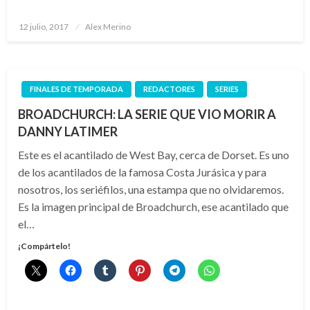
Publicado
12 julio, 2017
Alex Merino
el
FINALES DE TEMPORADA
REDACTORES
SERIES
BROADCHURCH: LA SERIE QUE VIO MORIR A
DANNY LATIMER
Este es el acantilado de West Bay, cerca de Dorset. Es uno
de los acantilados de la famosa Costa Jurásica y para
nosotros, los seriéfilos, una estampa que no olvidaremos.
Es la imagen principal de Broadchurch, ese acantilado que
el…
¡Compártelo!