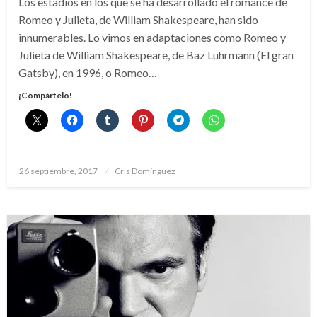
Los estadios en los que se ha desarrollado el romance de
Romeo y Julieta, de William Shakespeare, han sido
innumerables. Lo vimos en adaptaciones como Romeo y
Julieta de William Shakespeare, de Baz Luhrmann (El gran
Gatsby), en 1996, o Romeo…
¡Compártelo!
Publicado
26 septiembre, 2017
Cris Domínguez
el