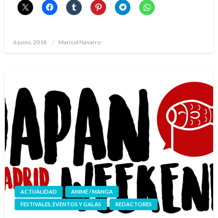
Publicado
6 junio, 2018
Marisol Navarro
el
ACTUALIDAD
ANIME / MANGA
FESTIVALES, EVENTOS Y GALAS
REDACTORES