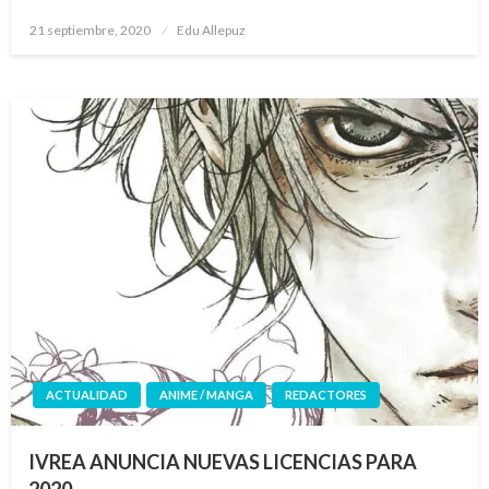
Publicado
21 septiembre, 2020
Edu Allepuz
el
ACTUALIDAD
ANIME / MANGA
REDACTORES
IVREA ANUNCIA NUEVAS LICENCIAS PARA