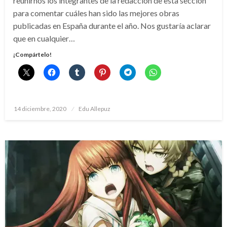
reunirnos los integrantes de la redacción de esta sección
para comentar cuáles han sido las mejores obras
publicadas en España durante el año. Nos gustaría aclarar
que en cualquier…
¡Compártelo!
Publicado
14 diciembre, 2020
Edu Allepuz
el