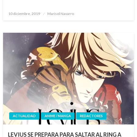
Publicado
10 diciembre, 2019
Marisol Navarro
el
ACTUALIDAD
ANIME / MANGA
REDACTORES
LEVIUS SE PREPARA PARA SALTAR AL RING A