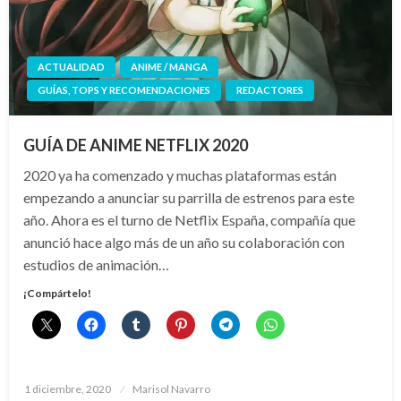
ACTUALIDAD
ANIME / MANGA
GUÍAS, TOPS Y RECOMENDACIONES
REDACTORES
GUÍA DE ANIME NETFLIX 2020
2020 ya ha comenzado y muchas plataformas están
empezando a anunciar su parrilla de estrenos para este
año. Ahora es el turno de Netflix España, compañía que
anunció hace algo más de un año su colaboración con
estudios de animación…
¡Compártelo!
Publicado
1 diciembre, 2020
Marisol Navarro
el