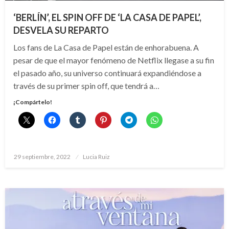
‘BERLÍN’, EL SPIN OFF DE ‘LA CASA DE PAPEL’,
DESVELA SU REPARTO
Los fans de La Casa de Papel están de enhorabuena. A
pesar de que el mayor fenómeno de Netflix llegase a su fin
el pasado año, su universo continuará expandiéndose a
través de su primer spin off, que tendrá a…
¡Compártelo!
Publicado
29 septiembre, 2022
Lucia Ruiz
el