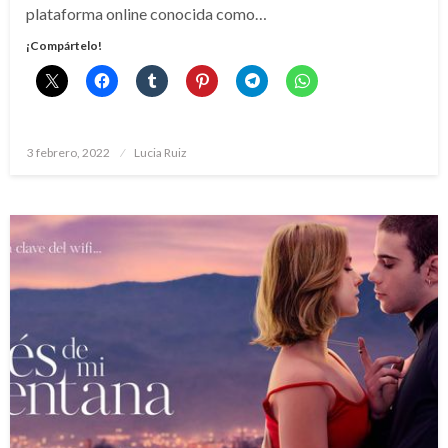
plataforma online conocida como…
¡Compártelo!
Publicado
3 febrero, 2022
Lucia Ruiz
el