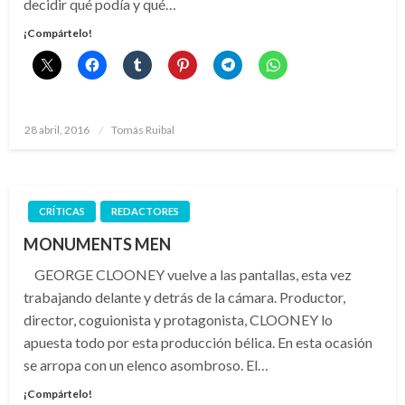
decidir qué podía y qué…
¡Compártelo!
Publicado
28 abril, 2016
Tomás Ruibal
el
CRÍTICAS
REDACTORES
MONUMENTS MEN
GEORGE CLOONEY vuelve a las pantallas, esta vez
trabajando delante y detrás de la cámara. Productor,
director, coguionista y protagonista, CLOONEY lo
apuesta todo por esta producción bélica. En esta ocasión
se arropa con un elenco asombroso. El…
¡Compártelo!