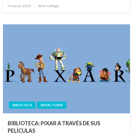
Publicado
3 marzo, 2019
Aitor Gallego
el
BIBLIOTECA
REDACTORES
BIBLIOTECA: PIXAR A TRAVÉS DE SUS
PELÍCULAS