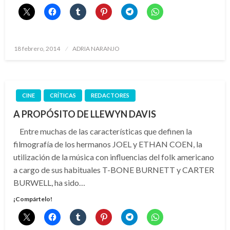
Publicado
18 febrero, 2014
ADRIA NARANJO
el
CINE
CRÍTICAS
REDACTORES
A PROPÓSITO DE LLEWYN DAVIS
Entre muchas de las características que definen la
filmografía de los hermanos JOEL y ETHAN COEN, la
utilización de la música con influencias del folk americano
a cargo de sus habituales T-BONE BURNETT y CARTER
BURWELL, ha sido…
¡Compártelo!