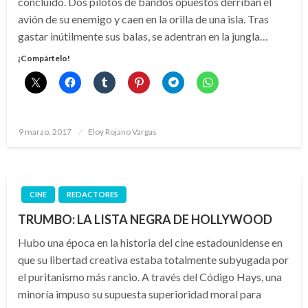
concluido. Dos pilotos de bandos opuestos derriban el
avión de su enemigo y caen en la orilla de una isla. Tras
gastar inútilmente sus balas, se adentran en la jungla…
¡Compártelo!
Publicado
9 marzo, 2017
Eloy Rojano Vargas
el
CINE
REDACTORES
TRUMBO: LA LISTA NEGRA DE HOLLYWOOD
Hubo una época en la historia del cine estadounidense en
que su libertad creativa estaba totalmente subyugada por
el puritanismo más rancio. A través del Código Hays, una
minoría impuso su supuesta superioridad moral para