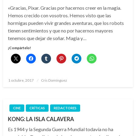
«Gracias, Pixar. Gracias por hacernos creer en la magia.
Hemos crecido con vosotros. Hemos visto que las
hormigas pueden vivir grandes aventuras, que los robots
tienen sentimientos y que no por hacernos mayores
tenemos que dejar de soñar. Magia y…
¡Compártelo!
Publicado
1 octubre, 2017
Cris Domínguez
el
CINE
CRÍTICAS
REDACTORES
KONG: LA ISLA CALAVERA
Es 1944 y la Segunda Guerra Mundial todavía no ha