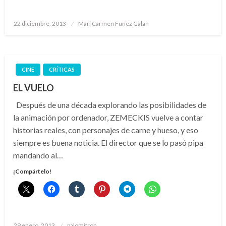
Publicado
22 diciembre, 2013
Mari Carmen Funez Galan
el
CINE
CRÍTICAS
EL VUELO
Después de una década explorando las posibilidades de
la animación por ordenador, ZEMECKIS vuelve a contar
historias reales, con personajes de carne y hueso, y eso
siempre es buena noticia. El director que se lo pasó pipa
mandando al…
¡Compártelo!
Publicado
29 enero, 2013
palomitron