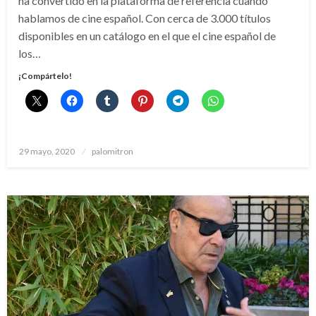
ha convertido en la plataforma de referencia cuando
hablamos de cine español. Con cerca de 3.000 títulos
disponibles en un catálogo en el que el cine español de
los…
¡Compártelo!
Publicado
29 mayo, 2020
palomitron
el