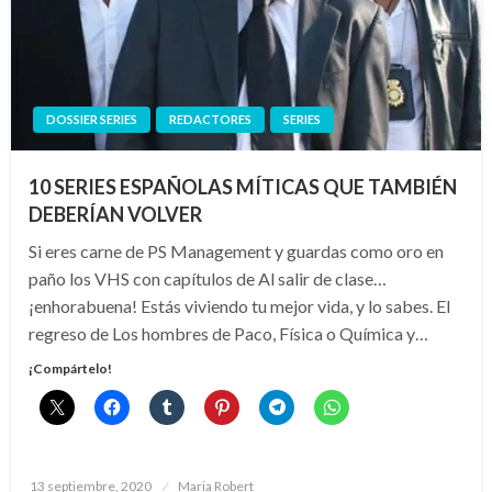
DOSSIER SERIES
REDACTORES
SERIES
10 SERIES ESPAÑOLAS MÍTICAS QUE TAMBIÉN
DEBERÍAN VOLVER
Si eres carne de PS Management y guardas como oro en
paño los VHS con capítulos de Al salir de clase…
¡enhorabuena! Estás viviendo tu mejor vida, y lo sabes. El
regreso de Los hombres de Paco, Física o Química y…
¡Compártelo!
Publicado
13 septiembre, 2020
Maria Robert