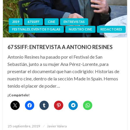
2019
67 SSIFF
CINE
ENTREVISTAS
FESTIVALES, EVENTOS Y GALAS
NUESTRO CINE
REDACTORES
67 SSIFF: ENTREVISTA A ANTONIO RESINES
Antonio Resines ha pasado por el Festival de San
Sebastián, junto a su mujer Ana Pérez-Lorente, para
presentar el documental que han codirigido: Historias de
nuestro cine, dentro de la sección Made In Spain. Hemos
tenido el placer de poder…
¡Compártelo!
Publicado
25 septiembre, 2019
Javier Valera
el