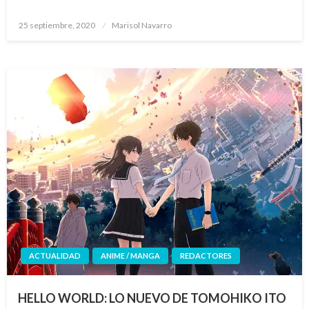
Publicado
25 septiembre, 2020
Marisol Navarro
el
ACTUALIDAD
ANIME / MANGA
REDACTORES
HELLO WORLD: LO NUEVO DE TOMOHIKO ITO