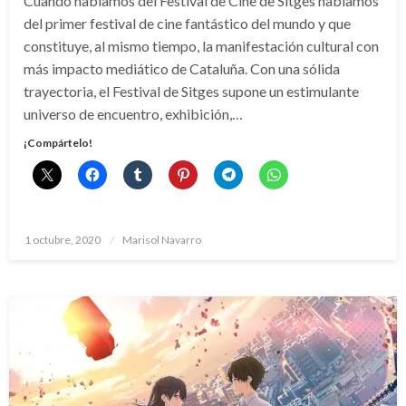
Cuando hablamos del Festival de Cine de Sitges hablamos
del primer festival de cine fantástico del mundo y que
constituye, al mismo tiempo, la manifestación cultural con
más impacto mediático de Cataluña. Con una sólida
trayectoria, el Festival de Sitges supone un estimulante
universo de encuentro, exhibición,…
¡Compártelo!
Publicado
1 octubre, 2020
Marisol Navarro
el