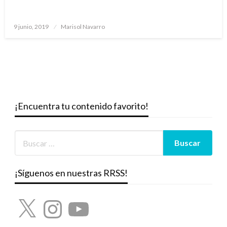
Publicado
9 junio, 2019
Marisol Navarro
el
¡Encuentra tu contenido favorito!
¡Síguenos en nuestras RRSS!
X
Instagram
YouTube