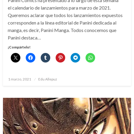
Panini Comics ha presentado a lo largo de esta semana
el calendario de lanzamientos para marzo de 2021.
Queremos aclarar que todos los lanzamientos expuestos
corresponden a la línea editorial de Panini dedicada al
manga, es decir, Panini Manga. Todos conocemos que
Panini destaca…
¡Compártelo!
Publicado
1 marzo, 2021
Edu Allepuz
el