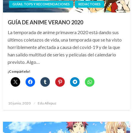
GUÍAS, TOPS Y RECOMENDACIONES
REDACTORES
GUÍA DE ANIME VERANO 2020
La temporada de anime primavera 2020 está dando sus
últimos coletazos de vida, una temporada que se ha visto
horriblemente afectada a causa del covid-19 y de la que
han salido multitud de series y películas del calendario
previsto. Algo…
¡Compártelo!
Publicado
10 junio, 2020
Edu Allepuz
el