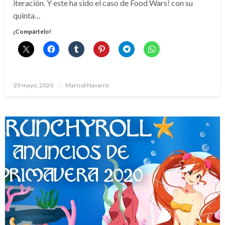
iteración. Y este ha sido el caso de Food Wars! con su
quinta…
¡Compártelo!
Publicado
29 mayo, 2020
Marisol Navarro
el