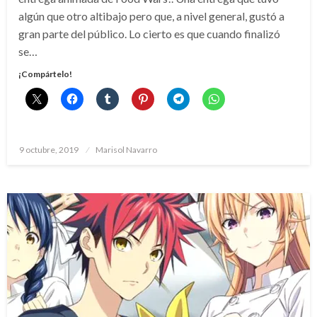
algún que otro altibajo pero que, a nivel general, gustó a
gran parte del público. Lo cierto es que cuando finalizó
se…
¡Compártelo!
Publicado
9 octubre, 2019
Marisol Navarro
el