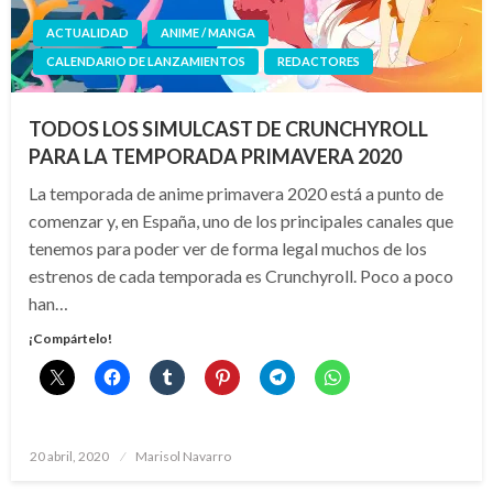
ACTUALIDAD
ANIME / MANGA
CALENDARIO DE LANZAMIENTOS
REDACTORES
TODOS LOS SIMULCAST DE CRUNCHYROLL
PARA LA TEMPORADA PRIMAVERA 2020
La temporada de anime primavera 2020 está a punto de
comenzar y, en España, uno de los principales canales que
tenemos para poder ver de forma legal muchos de los
estrenos de cada temporada es Crunchyroll. Poco a poco
han…
¡Compártelo!
Publicado
20 abril, 2020
Marisol Navarro
el