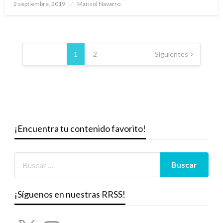
Publicado
2 septiembre, 2019
Marisol Navarro
el
Paginación
de
1
2
Siguientes
entradas
¡Encuentra tu contenido favorito!
¡Síguenos en nuestras RRSS!
X
Instagram
YouTube