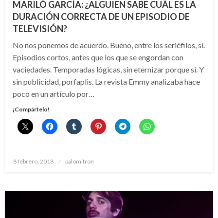
MARILÓ GARCÍA: ¿ALGUIEN SABE CUÁL ES LA
DURACIÓN CORRECTA DE UN EPISODIO DE
TELEVISIÓN?
No nos ponemos de acuerdo. Bueno, entre los seriéfilos, sí.
Episodios cortos, antes que los que se engordan con
vaciedades. Temporadas lógicas, sin eternizar porque sí. Y
sin publicidad, porfaplis. La revista Emmy analizaba hace
poco en un artículo por…
¡Compártelo!
Publicado
8 febrero, 2018
palomitron
el