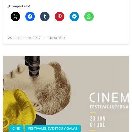
¡Compártelo!
Publicado
20 septiembre, 2017
María Páez
el
CINE
FESTIVALES, EVENTOS Y GALAS