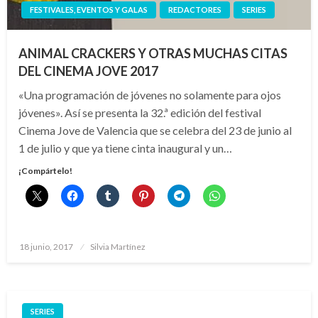
FESTIVALES, EVENTOS Y GALAS
REDACTORES
SERIES
ANIMAL CRACKERS Y OTRAS MUCHAS CITAS
DEL CINEMA JOVE 2017
«Una programación de jóvenes no solamente para ojos
jóvenes». Así se presenta la 32.ª edición del festival
Cinema Jove de Valencia que se celebra del 23 de junio al
1 de julio y que ya tiene cinta inaugural y un…
¡Compártelo!
Publicado
18 junio, 2017
Silvia Martínez
el
SERIES