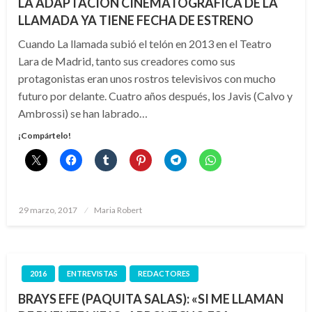
LA ADAPTACIÓN CINEMATOGRÁFICA DE LA
LLAMADA YA TIENE FECHA DE ESTRENO
Cuando La llamada subió el telón en 2013 en el Teatro
Lara de Madrid, tanto sus creadores como sus
protagonistas eran unos rostros televisivos con mucho
futuro por delante. Cuatro años después, los Javis (Calvo y
Ambrossi) se han labrado…
¡Compártelo!
Publicado
29 marzo, 2017
Maria Robert
el
2016
ENTREVISTAS
REDACTORES
BRAYS EFE (PAQUITA SALAS): «SI ME LLAMAN