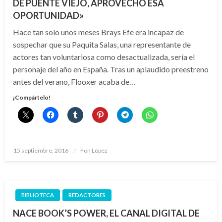
DE PUENTE VIEJO, APROVECHO ESA
OPORTUNIDAD»
Hace tan solo unos meses Brays Efe era incapaz de
sospechar que su Paquita Salas, una representante de
actores tan voluntariosa como desactualizada, sería el
personaje del año en España. Tras un aplaudido preestreno
antes del verano, Flooxer acaba de…
¡Compártelo!
Publicado
15 septiembre, 2016
Fon López
el
BIBLIOTECA
REDACTORES
NACE BOOK’S POWER, EL CANAL DIGITAL DE