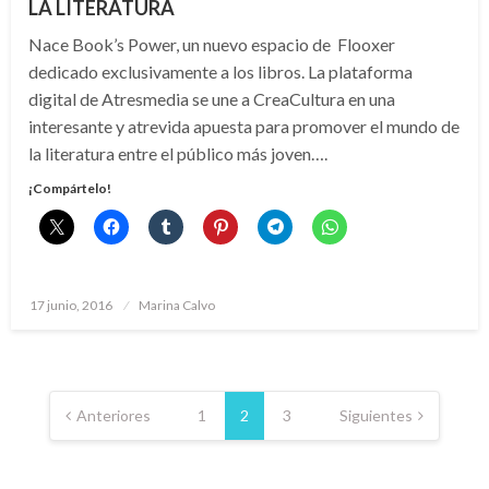
LA LITERATURA
Nace Book’s Power, un nuevo espacio de Flooxer
dedicado exclusivamente a los libros. La plataforma
digital de Atresmedia se une a CreaCultura en una
interesante y atrevida apuesta para promover el mundo de
la literatura entre el público más joven….
¡Compártelo!
Publicado
17 junio, 2016
Marina Calvo
el
Paginación
de
Anteriores
1
2
3
Siguientes
entradas