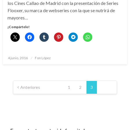
los Cines Callao de Madrid con la presentación de Series
Flooxer, su marca de webseries con la que se nutrirá de
mayores…
¡Compártelo!
Publicado
4 junio, 2016
Fon López
el
Paginación
de
Anteriores
1
2
3
entradas