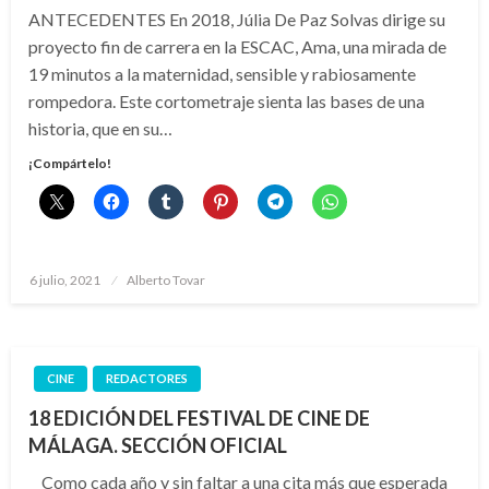
ANTECEDENTES En 2018, Júlia De Paz Solvas dirige su
proyecto fin de carrera en la ESCAC, Ama, una mirada de
19 minutos a la maternidad, sensible y rabiosamente
rompedora. Este cortometraje sienta las bases de una
historia, que en su…
¡Compártelo!
Publicado
6 julio, 2021
Alberto Tovar
el
CINE
REDACTORES
18 EDICIÓN DEL FESTIVAL DE CINE DE
MÁLAGA. SECCIÓN OFICIAL
Como cada año y sin faltar a una cita más que esperada