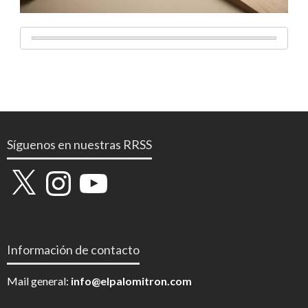
Síguenos en nuestras RRSS
X
Instagram
YouTube
Información de contacto
Mail general:
info@elpalomitron.com