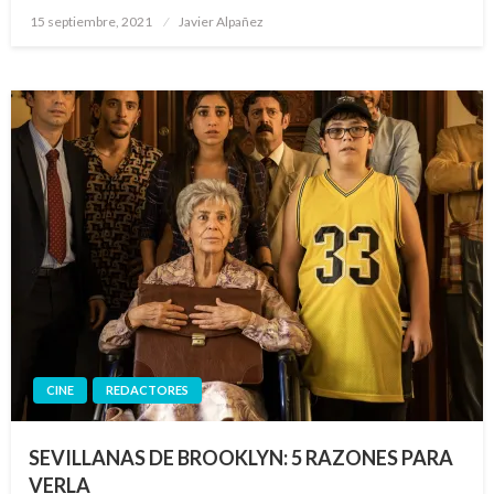
Publicado
15 septiembre, 2021
Javier Alpañez
el
CINE
REDACTORES
SEVILLANAS DE BROOKLYN: 5 RAZONES PARA
VERLA