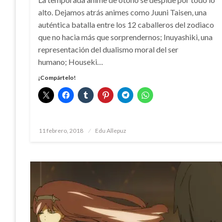
alto. Dejamos atrás animes como Juuni Taisen, una
auténtica batalla entre los 12 caballeros del zodiaco
que no hacia más que sorprendernos; Inuyashiki, una
representación del dualismo moral del ser
humano; Houseki…
¡Compártelo!
Publicado
11 febrero, 2018
Edu Allepuz
el