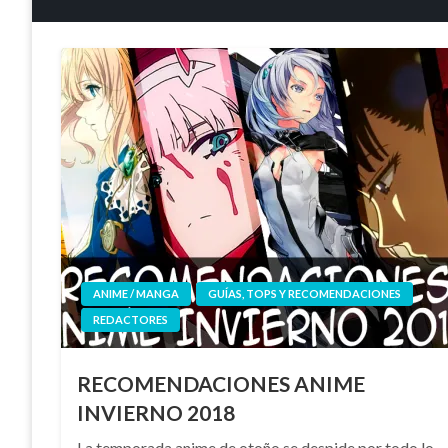
ANIME / MANGA
GUÍAS, TOPS Y RECOMENDACIONES
REDACTORES
RECOMENDACIONES ANIME
INVIERNO 2018
La temporada anime de otoño se despide por todo lo