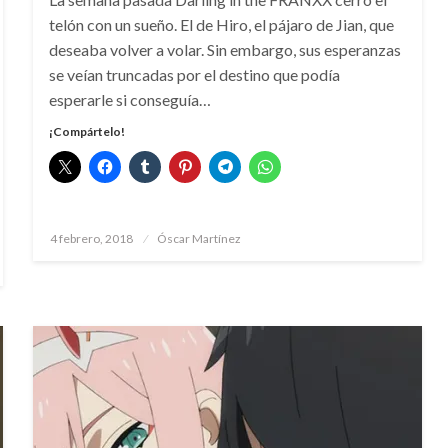
telón con un sueño. El de Hiro, el pájaro de Jian, que
deseaba volver a volar. Sin embargo, sus esperanzas
se veían truncadas por el destino que podía
esperarle si conseguía…
¡Compártelo!
Publicado
4 febrero, 2018
Óscar Martínez
el