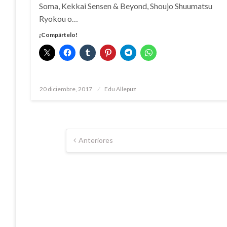
Soma, Kekkai Sensen & Beyond, Shoujo Shuumatsu
Ryokou o…
¡Compártelo!
Publicado
20 diciembre, 2017
Edu Allepuz
el
Paginación
Anteriores
de
entradas