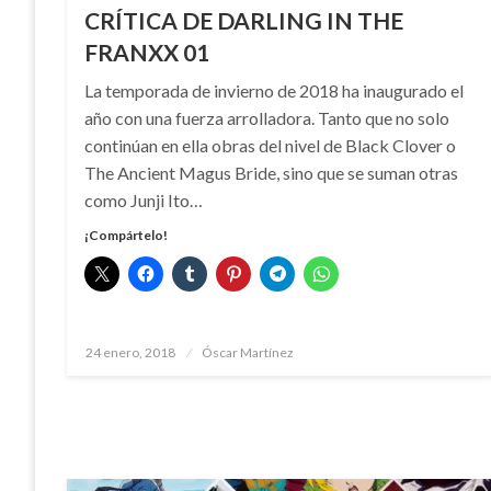
CRÍTICA DE DARLING IN THE
FRANXX 01
La temporada de invierno de 2018 ha inaugurado el
año con una fuerza arrolladora. Tanto que no solo
continúan en ella obras del nivel de Black Clover o
The Ancient Magus Bride, sino que se suman otras
como Junji Ito…
¡Compártelo!
Publicado
24 enero, 2018
Óscar Martínez
el