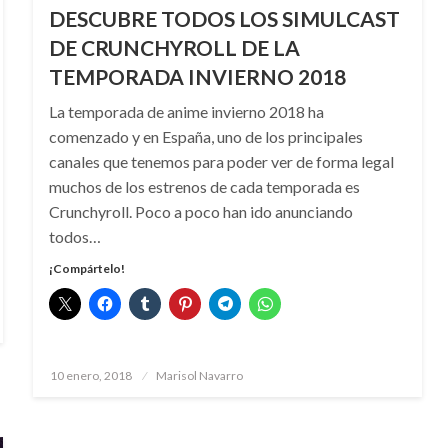
DESCUBRE TODOS LOS SIMULCAST
DE CRUNCHYROLL DE LA
TEMPORADA INVIERNO 2018
La temporada de anime invierno 2018 ha
comenzado y en España, uno de los principales
canales que tenemos para poder ver de forma legal
muchos de los estrenos de cada temporada es
Crunchyroll. Poco a poco han ido anunciando
todos…
¡Compártelo!
Publicado
10 enero, 2018
Marisol Navarro
el