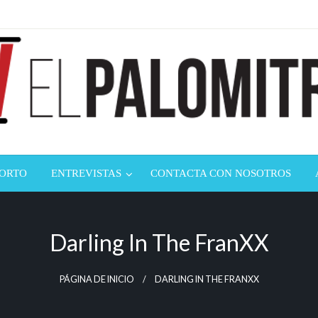
ndustria de cine española y latinoamericana
mitrón
CORTO
ENTREVISTAS
CONTACTA CON NOSOTROS
Darling In The FranXX
PÁGINA DE INICIO
DARLING IN THE FRANXX