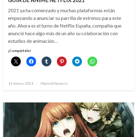
GUÍA DE ANIME NETFLIX 2021
2021 ya ha comenzado y muchas plataformas están
empezando a anunciar su parrilla de estrenos para este
año. Ahora es el turno de Netflix España, compañía que
anunció hace algo más de un año su colaboración con
estudios de animación…
¡Compártelo!
Publicado
15 enero, 2021
Marisol Navarro
el