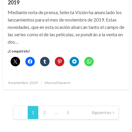
2019
Mediante nota de prensa, Selecta Visión ha anunciado los
lanzamientos para el mes de noviembre de 2019. Estas
novedades, que en esta ocasión abarcan tanto el campo de
las series como el de las películas, se pondrán a la venta en
dos…
¡Compártelo!
Publicado
4 noviembre, 2019
Marisol Navarro
el
Paginación
de
1
2
…
5
Siguientes
entradas