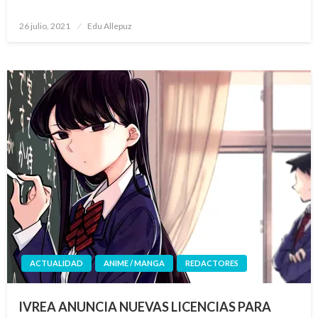
Publicado
26 julio, 2021
Edu Allepuz
el
ACTUALIDAD
ANIME / MANGA
REDACTORES
IVREA ANUNCIA NUEVAS LICENCIAS PARA