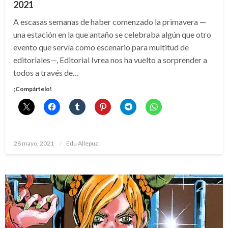
2021
A escasas semanas de haber comenzado la primavera —
una estación en la que antaño se celebraba algún que otro
evento que servía como escenario para multitud de
editoriales—, Editorial Ivrea nos ha vuelto a sorprender a
todos a través de…
¡Compártelo!
Publicado
28 mayo, 2021
Edu Allepuz
el