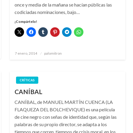
once y media de la mañana se hacían públicas las
codiciadas nominaciones, bajo…
¡Compártelo!
Publicado
7 enero, 2014
palomitron
el
CRÍTICAS
CANÍBAL
CANÍBAL, de MANUEL MARTÍN CUENCA (LA
FLAQUEZA DEL BOLCHEVIQUE) es una película
de cine negro con señas de identidad que, según las
palabras de su propio director, se adapta a los
tiempos que corren, tiempos de crisis moral, en los…