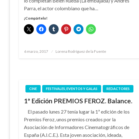
lo completan Belén Rueda (La embajada) y Andrés
Parra, el actor colombiano que ha…
¡Compártelo!
Publicado
6 marzo, 2017
Lorena Rodríguez de la Fuente
el
CINE
FESTIVALES, EVENTOS Y GALAS
REDACTORES
1ª Edición PREMIOS FEROZ. Balance.
El pasado lunes 27 tenía lugar la 1ª edición de los
Premios Feroz, unos premios creados por la
Asociación de Informadores Cinematográficos de
España (A.I.C.E.). Esta joven asociación, ideada,