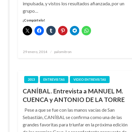
impulsada, y vistos los resultados afianzada, por un
grupo…
¡Compártelo!
Publicado
29 enero, 2014
palomitron
el
2013
ENTREVISTAS
VIDEO ENTREVISTAS
CANÍBAL. Entrevista a MANUEL M.
CUENCA y ANTONIO DE LA TORRE
Pese a que se fue con las manos vacías de San
Sebastián, CANÍBAL se confirma como una de las
grandes favoritas para triunfar en la próxima edición
de los premios Goya. La reconfortante propuesta de