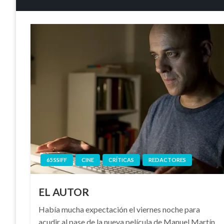
65 SSIFF
CINE
CRÍTICAS
REDACTORES
EL AUTOR
Había mucha expectación el viernes noche para
acudir al pase de la nueva película de Manuel Martín