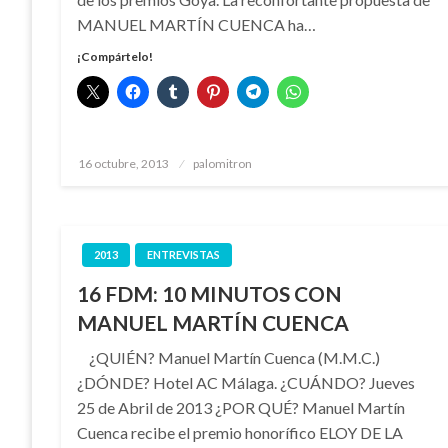
MANUEL MARTÍN CUENCA ha…
¡Compártelo!
Publicado
16 octubre, 2013
palomitron
el
2013
ENTREVISTAS
16 FDM: 10 MINUTOS CON
MANUEL MARTÍN CUENCA
¿QUIÉN? Manuel Martín Cuenca (M.M.C.)
¿DÓNDE? Hotel AC Málaga. ¿CUÁNDO? Jueves
25 de Abril de 2013 ¿POR QUÉ? Manuel Martín
Cuenca recibe el premio honorífico ELOY DE LA