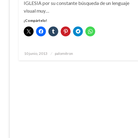
IGLESIA por su constante búsqueda de un lenguaje
visual muy…
¡Compártelo!
Publicado
10 junio, 2013
palomitron
el