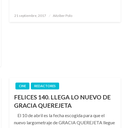
Publicado
21 septiembre, 2017
Aitziber Polo
el
CINE
REDACTORES
FELICES 140. LLEGA LO NUEVO DE
GRACIA QUEREJETA
El 10 de abril es la fecha escogida para que el
nuevo largometraje de GRACIA QUEREJETA llegue