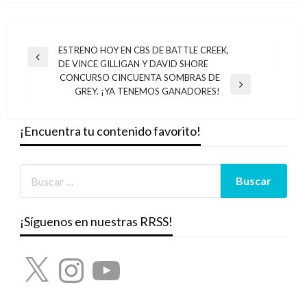
Navegación
ESTRENO HOY EN CBS DE BATTLE CREEK,
Entrada
DE VINCE GILLIGAN Y DAVID SHORE
de
anterior
CONCURSO CINCUENTA SOMBRAS DE
entradas
Entrada
GREY. ¡YA TENEMOS GANADORES!
siguiente
¡Encuentra tu contenido favorito!
¡Síguenos en nuestras RRSS!
X
Instagram
YouTube