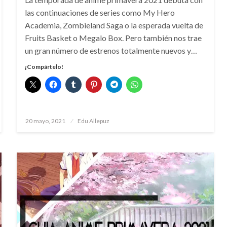
las continuaciones de series como My Hero
Academia, Zombieland Saga o la esperada vuelta de
Fruits Basket o Megalo Box. Pero también nos trae
un gran número de estrenos totalmente nuevos y…
¡Compártelo!
Publicado
20 mayo, 2021
Edu Allepuz
el