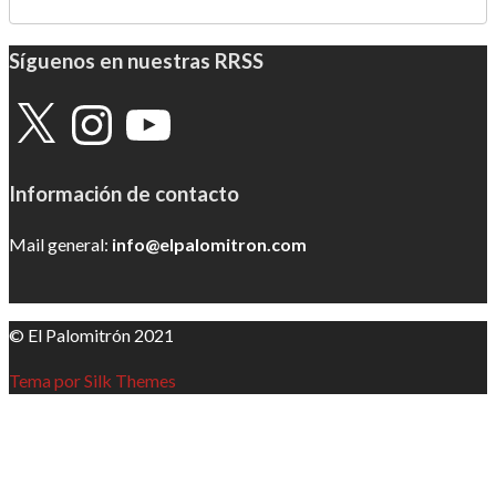
Síguenos en nuestras RRSS
X
Instagram
YouTube
Información de contacto
Mail general:
info@elpalomitron.com
© El Palomitrón 2021
Tema por Silk Themes