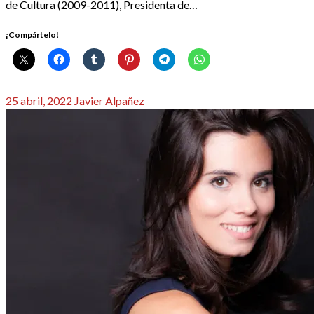
de Cultura (2009-2011), Presidenta de…
¡Compártelo!
Publicado
25 abril, 2022
Javier Alpañez
el