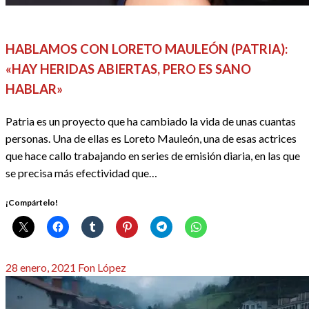
2021
ENTREVISTAS
REDACTORES
SERIES
HABLAMOS CON LORETO MAULEÓN (PATRIA):
«HAY HERIDAS ABIERTAS, PERO ES SANO
HABLAR»
Patria es un proyecto que ha cambiado la vida de unas cuantas
personas. Una de ellas es Loreto Mauleón, una de esas actrices
que hace callo trabajando en series de emisión diaria, en las que
se precisa más efectividad que…
¡Compártelo!
Publicado
28 enero, 2021
Fon López
el