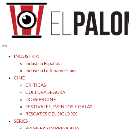
Saltar
al
contenido
Tu espacio de la industria de cine española y latinoamericana
El Palomitrón
INDUSTRIA
Industria Española
Industria Latinoamericana
CINE
CRÍTICAS
CULTURA SEGURA
DOSSIER CINE
FESTIVALES, EVENTOS Y GALAS
RESCATES DEL SIGLO XX
SERIES
PRIMERAS IMPRESIONES