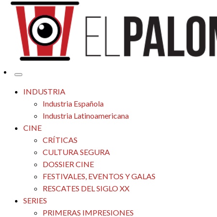
Tu espacio de la industria de cine española y latinoamericana
El Palomitrón
INDUSTRIA
Industria Española
Industria Latinoamericana
CINE
CRÍTICAS
CULTURA SEGURA
DOSSIER CINE
FESTIVALES, EVENTOS Y GALAS
RESCATES DEL SIGLO XX
SERIES
PRIMERAS IMPRESIONES