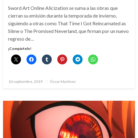
Sword Art Online Alicization se suma a las obras que
cierran su emisión durante la temporada de invierno,
siguiendo a otras como That Time I Got Reincarnated as
Slime o The Promised Neverland, que firman por un nuevo
regreso de…
¡Compártelo!
Publicado
10 septiembre, 2019
Óscar Martínez
el