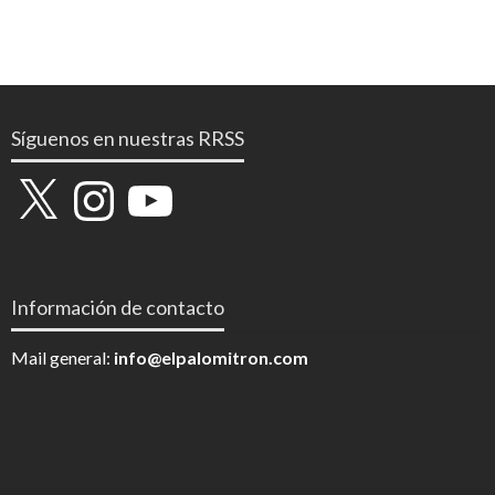
Síguenos en nuestras RRSS
X
Instagram
YouTube
Información de contacto
Mail general:
info@elpalomitron.com