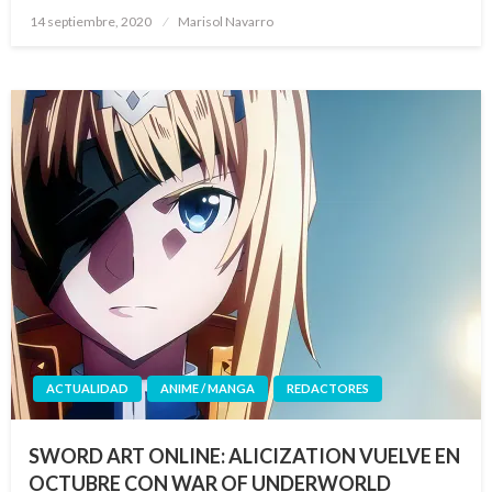
Publicado
14 septiembre, 2020
Marisol Navarro
el
ACTUALIDAD
ANIME / MANGA
REDACTORES
SWORD ART ONLINE: ALICIZATION VUELVE EN
OCTUBRE CON WAR OF UNDERWORLD