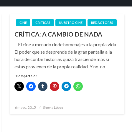
CINE
CRÍTICAS
NUESTRO CINE
REDACTORES
CRÍTICA: A CAMBIO DE NADA
El cine a menudo rinde homenajes a la propia vida.
El poder que se desprende de la gran pantalla a la
hora de contar historias quizá trasciende más si
estas provienen de la propia realidad. Y no, no…
¡Compártelo!
Publicado
6 mayo, 2015
Sheyla López
el