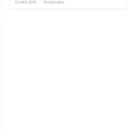
Publicado
21 abril, 2015
Sheyla López
el