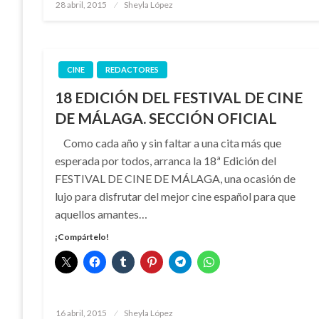
Publicado
28 abril, 2015
Sheyla López
el
CINE
REDACTORES
18 EDICIÓN DEL FESTIVAL DE CINE
DE MÁLAGA. SECCIÓN OFICIAL
Como cada año y sin faltar a una cita más que
esperada por todos, arranca la 18ª Edición del
FESTIVAL DE CINE DE MÁLAGA, una ocasión de
lujo para disfrutar del mejor cine español para que
aquellos amantes…
¡Compártelo!
Publicado
16 abril, 2015
Sheyla López