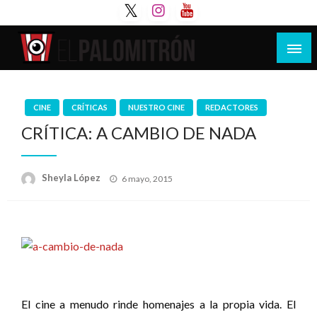
Saltar
al
contenido
Tu espacio de la industria de cine española y
El Palomitrón
latinoamericana
CINE
CRÍTICAS
NUESTRO CINE
REDACTORES
CRÍTICA: A CAMBIO DE NADA
Publicado
Sheyla López
6 mayo, 2015
el
El cine a menudo rinde homenajes a la propia vida. El