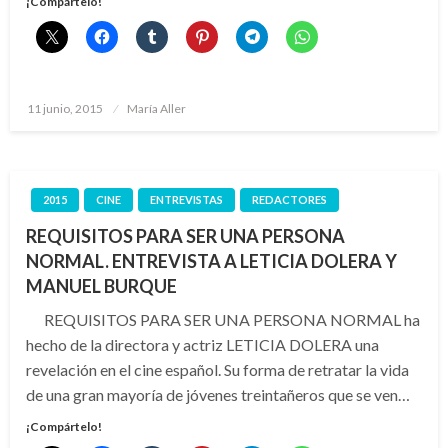
¡Compártelo!
Publicado
11 junio, 2015
María Aller
el
2015
CINE
ENTREVISTAS
REDACTORES
REQUISITOS PARA SER UNA PERSONA
NORMAL. ENTREVISTA A LETICIA DOLERA Y
MANUEL BURQUE
REQUISITOS PARA SER UNA PERSONA NORMAL ha
hecho de la directora y actriz LETICIA DOLERA una
revelación en el cine español. Su forma de retratar la vida
de una gran mayoría de jóvenes treintañeros que se ven…
¡Compártelo!