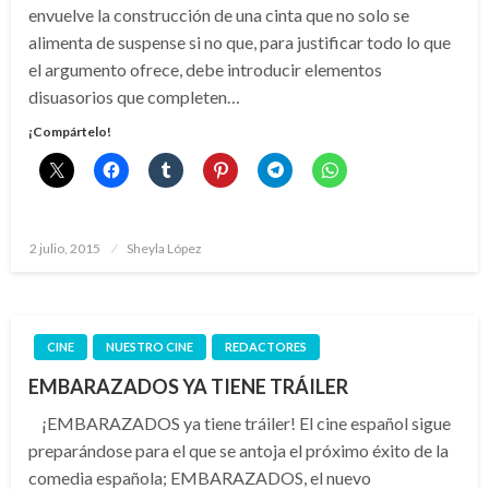
envuelve la construcción de una cinta que no solo se
alimenta de suspense si no que, para justificar todo lo que
el argumento ofrece, debe introducir elementos
disuasorios que completen…
¡Compártelo!
Publicado
2 julio, 2015
Sheyla López
el
CINE
NUESTRO CINE
REDACTORES
EMBARAZADOS YA TIENE TRÁILER
¡EMBARAZADOS ya tiene tráiler! El cine español sigue
preparándose para el que se antoja el próximo éxito de la
comedia española; EMBARAZADOS, el nuevo