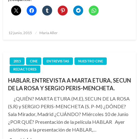
Publicado
12 junio, 2015
María Aller
el
2015
CINE
ENTREVISTAS
NUESTRO CINE
REDACTORES
HABLAR. ENTREVISTA A MARTA ETURA, SECUN
DE LA ROSA Y SERGIO PERIS-MENCHETA.
¿QUIÉN? MARTA ETURA (M.E), SECUN DE LA ROSA
(S.R) y SERGIO PERIS-MENCHETA (S. P-M) ¿DÓNDE?
Sala Mirador, Madrid ¿CUÁNDO? Miércoles 10 de Junio
¿POR QUÉ? Presentación de la película HABLAR Ayer
asistimos a la presentación de HABLAR,…