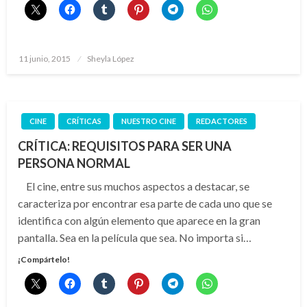
Publicado
11 junio, 2015
Sheyla López
el
CINE
CRÍTICAS
NUESTRO CINE
REDACTORES
CRÍTICA: REQUISITOS PARA SER UNA
PERSONA NORMAL
El cine, entre sus muchos aspectos a destacar, se
caracteriza por encontrar esa parte de cada uno que se
identifica con algún elemento que aparece en la gran
pantalla. Sea en la película que sea. No importa si…
¡Compártelo!