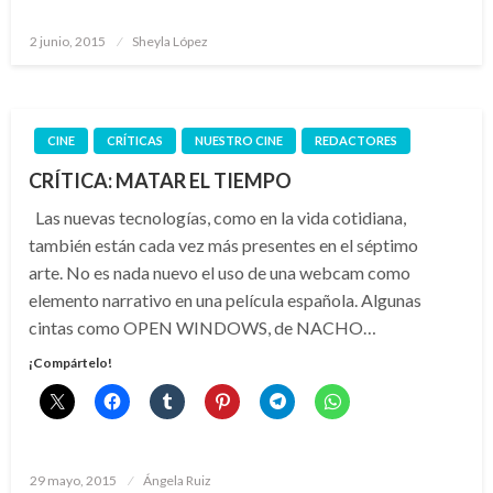
Publicado
2 junio, 2015
Sheyla López
el
CINE
CRÍTICAS
NUESTRO CINE
REDACTORES
CRÍTICA: MATAR EL TIEMPO
Las nuevas tecnologías, como en la vida cotidiana,
también están cada vez más presentes en el séptimo
arte. No es nada nuevo el uso de una webcam como
elemento narrativo en una película española. Algunas
cintas como OPEN WINDOWS, de NACHO…
¡Compártelo!
Publicado
29 mayo, 2015
Ángela Ruiz
el