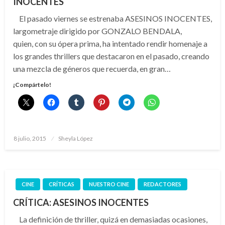
INOCENTES
El pasado viernes se estrenaba ASESINOS INOCENTES,
largometraje dirigido por GONZALO BENDALA,
quien, con su ópera prima, ha intentado rendir homenaje a
los grandes thrillers que destacaron en el pasado, creando
una mezcla de géneros que recuerda, en gran…
¡Compártelo!
Publicado
8 julio, 2015
Sheyla López
el
CINE
CRÍTICAS
NUESTRO CINE
REDACTORES
CRÍTICA: ASESINOS INOCENTES
La definición de thriller, quizá en demasiadas ocasiones,