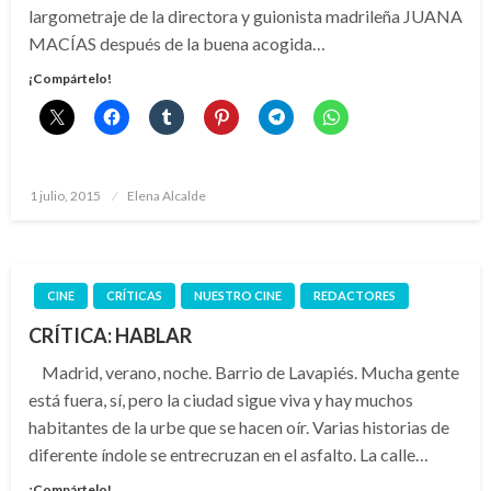
largometraje de la directora y guionista madrileña JUANA
MACÍAS después de la buena acogida…
¡Compártelo!
Publicado
1 julio, 2015
Elena Alcalde
el
CINE
CRÍTICAS
NUESTRO CINE
REDACTORES
CRÍTICA: HABLAR
Madrid, verano, noche. Barrio de Lavapiés. Mucha gente
está fuera, sí, pero la ciudad sigue viva y hay muchos
habitantes de la urbe que se hacen oír. Varias historias de
diferente índole se entrecruzan en el asfalto. La calle…
¡Compártelo!